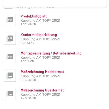
Planungsdaten & Downloads
w
Kupplung AM-TOP® 21521
a
h
Produktinfoblatt
l
Kupplung AM-TOP® 21521
PDF, 109 KB
Konformitätserklärung
Kupplung AM-TOP® 21521
PDF, 51 KB
Montageanleitung / Betriebsanleitung
Kupplung AM-TOP® 21521
PDF, 2 MB
Maßzeichnung Hochformat
Kupplung AM-TOP® 21521
PNG, 38 KB
Maßzeichnung Querformat
Kupplung AM-TOP® 21521
PNG, 38 KB