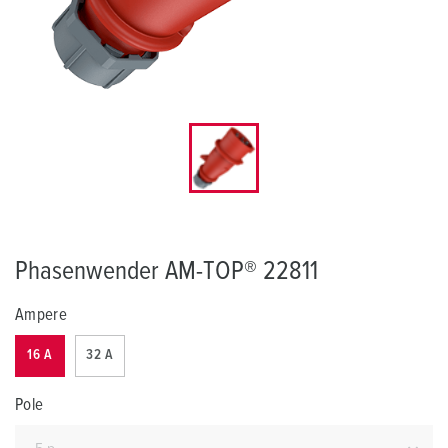
Phasenwender AM-TOP® 22811
Ampere
16 A
32 A
Pole