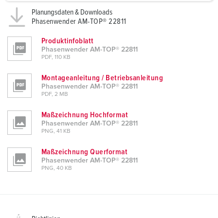
a
Planungsdaten & Downloads
h
Phasenwender AM-TOP® 22811
l
Produktinfoblatt
Phasenwender AM-TOP® 22811
PDF, 110 KB
Montageanleitung / Betriebsanleitung
Phasenwender AM-TOP® 22811
PDF, 2 MB
Maßzeichnung Hochformat
Phasenwender AM-TOP® 22811
PNG, 41 KB
Maßzeichnung Querformat
Phasenwender AM-TOP® 22811
PNG, 40 KB