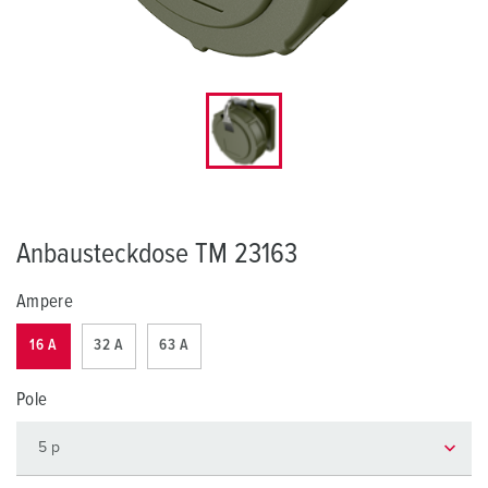
Anbausteckdose TM 23163
Ampere
16 A
32 A
63 A
Pole