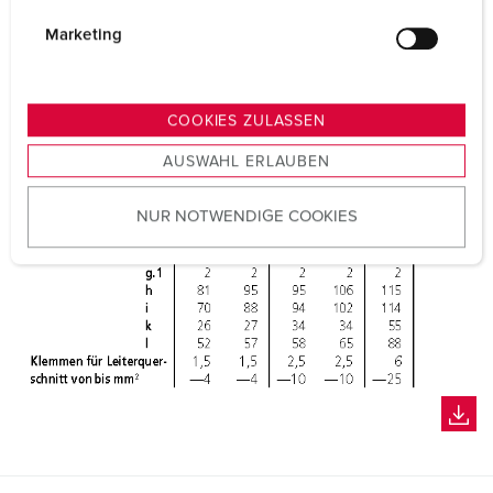
i
g
Marketing
u
n
g
COOKIES ZULASSEN
s
AUSWAHL ERLAUBEN
a
u
NUR NOTWENDIGE COOKIES
s
w
a
h
l