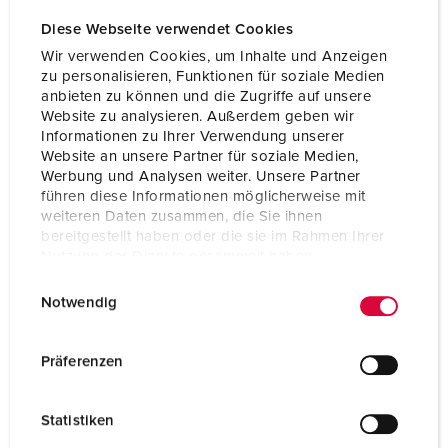
Kontakt
hochwärmebeständige Kontaktträger
Diese Webseite verwendet Cookies
vernickelte Kontakte
Wir verwenden Cookies, um Inhalte und Anzeigen
zu personalisieren, Funktionen für soziale Medien
Schutzart
IP67
anbieten zu können und die Zugriffe auf unsere
Website zu analysieren. Außerdem geben wir
Flansch
75x75 mm
Informationen zu Ihrer Verwendung unserer
Website an unsere Partner für soziale Medien,
Bohrloch
60x60 mm
Werbung und Analysen weiter. Unsere Partner
führen diese Informationen möglicherweise mit
Gewicht
236 g
weiteren Daten zusammen, die Sie ihnen
bereitgestellt haben oder die sie im Rahmen Ihrer
Prüfzeichen
EAC
Nutzung der Dienste gesammelt haben.
E
Datenschutzerklärung
Impressum
Notwendig
i
n
w
Präferenzen
i
l
Statistiken
l