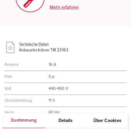
Mehr erfahren
Technische Daten
Anbausteckdose TM 23163
Ampere
16 A
Pole
5 p
Volt
440-460 V
Uhrzeitstellung
11 h
Hertz
60 Hz
Details
Über Cookies
Zustimmung
Anschlusstechnik
Schraubkontakt