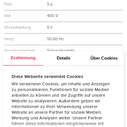
Pole
5 p
Volt
400 V
Uhrzeitstellung
6 h
Hertz
50-60 Hz
Anschlusstechnik
Schraubkontakt
Details
Über Cookies
Zustimmung
Kontakt
vernickelte Kontakte
hochwärmebeständige Kontaktträger
X-CONTACT®
Diese Webseite verwendet Cookies
Schutzart
IP67
Wir verwenden Cookies, um Inhalte und Anzeigen
zu personalisieren, Funktionen für soziale Medien
Flansch
130x130 mm
anbieten zu können und die Zugriffe auf unsere
Website zu analysieren. Außerdem geben wir
Informationen zu Ihrer Verwendung unserer
Bohrloch
104x104 mm
Website an unsere Partner für soziale Medien,
Werbung und Analysen weiter. Unsere Partner
Gewicht
1371 g
führen diese Informationen möglicherweise mit