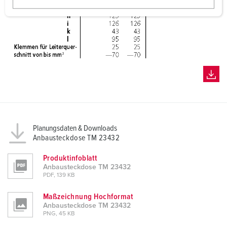
w
a
h
l
Planungsdaten & Downloads
Anbausteckdose TM 23432
Produktinfoblatt
Anbausteckdose TM 23432
PDF, 139 KB
Maßzeichnung Hochformat
Anbausteckdose TM 23432
PNG, 45 KB