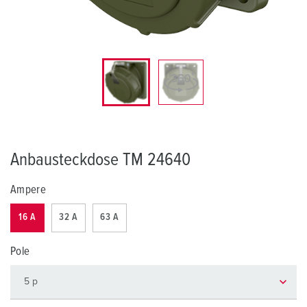
Anbausteckdose TM 24640
Ampere
16 A
32 A
63 A
Pole