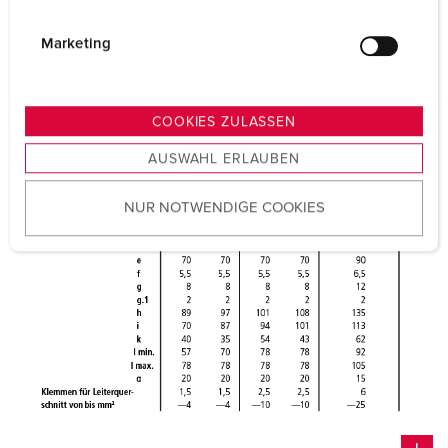
i
g
Marketing
u
n
g
COOKIES ZULASSEN
s
AUSWAHL ERLAUBEN
a
u
NUR NOTWENDIGE COOKIES
s
w
a
h
l