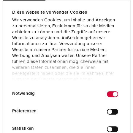
Kontakt
hochwärmebeständige Kontaktträger
vernickelte Kontakte
Diese Webseite verwendet Cookies
Wir verwenden Cookies, um Inhalte und Anzeigen
Schutzart
IP67
zu personalisieren, Funktionen für soziale Medien
anbieten zu können und die Zugriffe auf unsere
Flansch
85x85 mm
Website zu analysieren. Außerdem geben wir
Informationen zu Ihrer Verwendung unserer
Bohrloch
70x70 mm
Website an unsere Partner für soziale Medien,
Werbung und Analysen weiter. Unsere Partner
Neigung
20 °
führen diese Informationen möglicherweise mit
weiteren Daten zusammen, die Sie ihnen
Gewicht
233 g
bereitgestellt haben oder die sie im Rahmen Ihrer
Nutzung der Dienste gesammelt haben.
Prüfzeichen
VDE
E
Datenschutzerklärung
Impressum
EAC
Notwendig
CB Zertifikat
i
n
w
Präferenzen
i
l
Statistiken
l