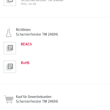
Scharnierfenster TM 24696
PNG, 54 KB
l
Richtlinien
Scharnierfenster TM 24696
REACh
RoHS
Kauf für Gewerbekunden
Scharnierfenster TM 24696