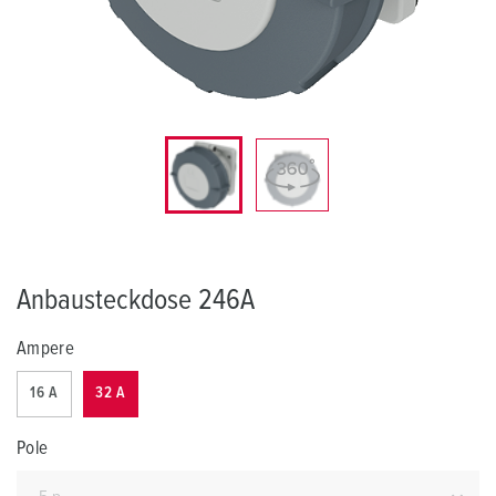
Anbausteckdose 246A
Ampere
16 A
32 A
Pole