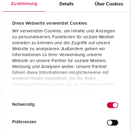
Details
Über Cookies
Zustimmung
Diese Webseite verwendet Cookies
Wir verwenden Cookies, um Inhalte und Anzeigen
zu personalisieren, Funktionen für soziale Medien
anbieten zu können und die Zugriffe auf unsere
Website zu analysieren. Außerdem geben wir
Informationen zu Ihrer Verwendung unserer
Website an unsere Partner für soziale Medien,
Werbung und Analysen weiter. Unsere Partner
führen diese Informationen möglicherweise mit
weiteren Daten zusammen, die Sie ihnen
bereitgestellt haben oder die sie im Rahmen Ihrer
Nutzung der Dienste gesammelt haben.
E
Datenschutzerklärung
Impressum
Notwendig
i
Ausschreibungsdaten
n
Anbausteckdose 246A
w
Präferenzen
GAEB XML Universelle LV-Daten (X80)
i
Anbausteckdose 246A