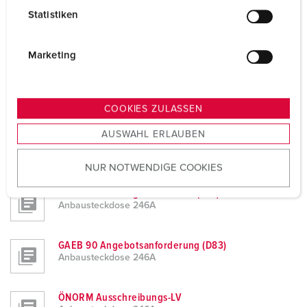
l
Statistiken
l
GAEB XML Leistungsverzeichnis (X81)
i
Anbausteckdose 246A
g
Marketing
u
n
GAEB XML Kostenanschlag (X82)
Anbausteckdose 246A
g
COOKIES ZULASSEN
s
AUSWAHL ERLAUBEN
a
GAEB XML Angebotsaufforderung (X83)
u
Anbausteckdose 246A
NUR NOTWENDIGE COOKIES
s
w
GAEB 90 Leistungsverzeichnis (D81)
a
Anbausteckdose 246A
h
l
GAEB 90 Angebotsanforderung (D83)
Anbausteckdose 246A
ÖNORM Ausschreibungs-LV