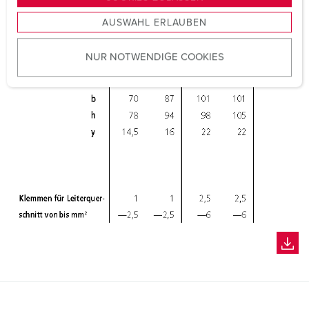
s
AUSWAHL ERLAUBEN
a
u
NUR NOTWENDIGE COOKIES
s
w
a
h
l