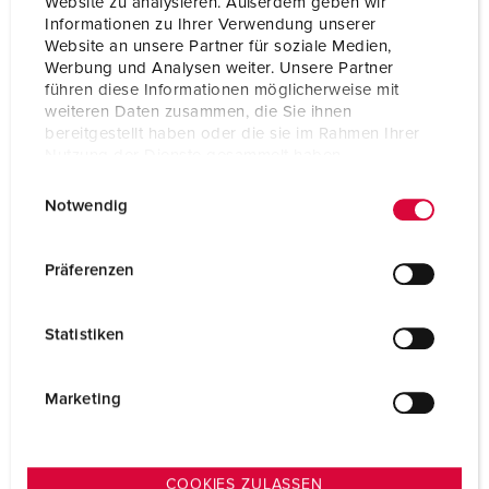
Website zu analysieren. Außerdem geben wir
Informationen zu Ihrer Verwendung unserer
Hertz
60 Hz
Website an unsere Partner für soziale Medien,
Werbung und Analysen weiter. Unsere Partner
Anschlusstechnik
Schraubkontakt
führen diese Informationen möglicherweise mit
weiteren Daten zusammen, die Sie ihnen
Kontakt
hochwärmebeständige Kontaktträger
bereitgestellt haben oder die sie im Rahmen Ihrer
vernickelte Kontakte
Nutzung der Dienste gesammelt haben.
E
Datenschutzerklärung
Impressum
Schutzart
IP67
Notwendig
i
Gewicht
452 g
n
w
Präferenzen
i
l
Statistiken
l
i
g
Marketing
u
n
g
COOKIES ZULASSEN