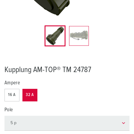
Kupplung AM-TOP® TM 24787
Ampere
16 A
32 A
Pole