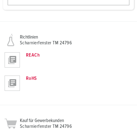
Scharnierfenster TM 24796
w
PNG, 49 KB
a
h
l
Richtlinien
Scharnierfenster TM 24796
REACh
RoHS
Kauf für Gewerbekunden
Scharnierfenster TM 24796