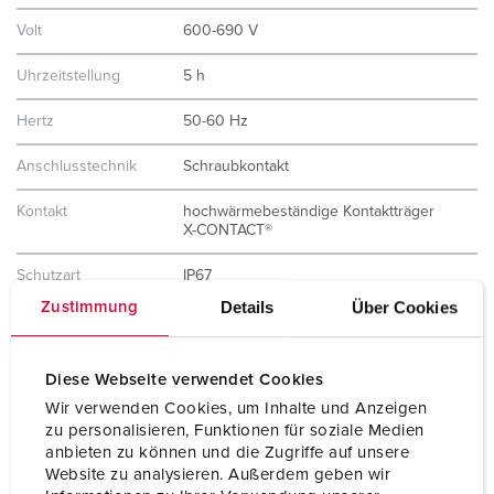
Volt
600-690 V
Uhrzeitstellung
5 h
Hertz
50-60 Hz
Anschlusstechnik
Schraubkontakt
Kontakt
hochwärmebeständige Kontaktträger
X-CONTACT®
Schutzart
IP67
Details
Über Cookies
Zustimmung
Flansch
114x110 mm
Bohrloch
90x90 mm
Diese Webseite verwendet Cookies
Wir verwenden Cookies, um Inhalte und Anzeigen
Neigung
15 °
zu personalisieren, Funktionen für soziale Medien
anbieten zu können und die Zugriffe auf unsere
Gewicht
1050 g
Website zu analysieren. Außerdem geben wir