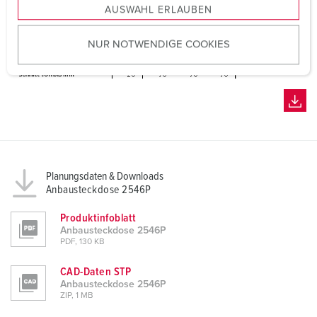
AUSWAHL ERLAUBEN
a
u
NUR NOTWENDIGE COOKIES
s
w
a
h
l
Planungsdaten & Downloads
Anbausteckdose 2546P
Produktinfoblatt
Anbausteckdose 2546P
PDF, 130 KB
CAD-Daten STP
Anbausteckdose 2546P
ZIP, 1 MB