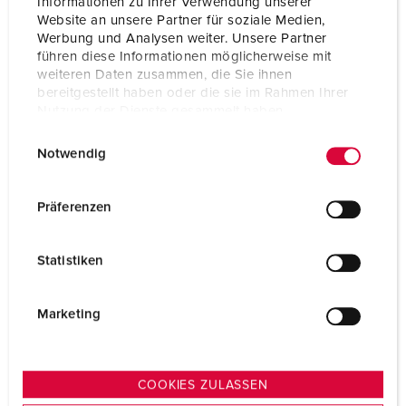
Informationen zu Ihrer Verwendung unserer
Prüfzeichen
EAC
Website an unsere Partner für soziale Medien,
Werbung und Analysen weiter. Unsere Partner
führen diese Informationen möglicherweise mit
weiteren Daten zusammen, die Sie ihnen
bereitgestellt haben oder die sie im Rahmen Ihrer
Nutzung der Dienste gesammelt haben.
E
Datenschutzerklärung
Impressum
Notwendig
i
n
w
Präferenzen
i
l
Statistiken
l
i
g
Marketing
u
n
g
COOKIES ZULASSEN
s