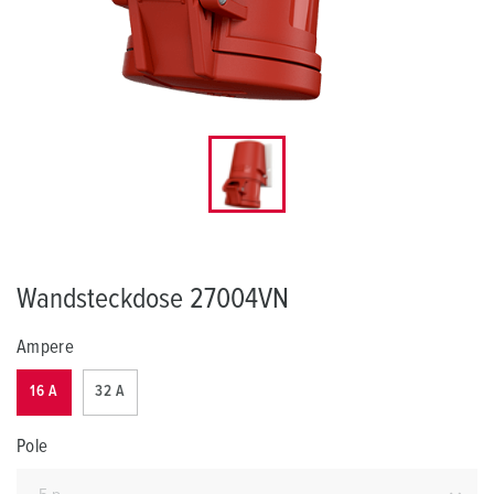
Wandsteckdose 27004VN
Ampere
16 A
32 A
Pole