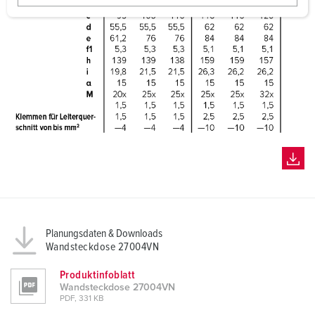
w
a
h
l
Planungsdaten & Downloads
Wandsteckdose 27004VN
Produktinfoblatt
Wandsteckdose 27004VN
PDF, 331 KB