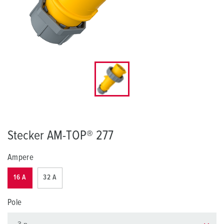
Stecker AM-TOP® 277
Ampere
16 A
32 A
Pole