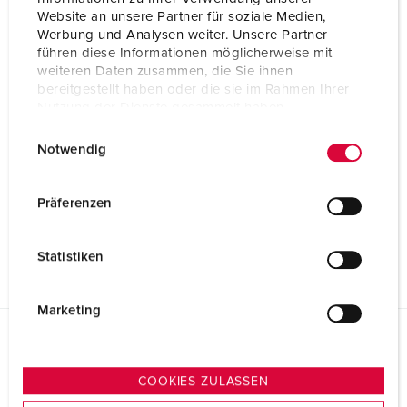
Website an unsere Partner für soziale Medien,
Werbung und Analysen weiter. Unsere Partner
führen diese Informationen möglicherweise mit
weiteren Daten zusammen, die Sie ihnen
bereitgestellt haben oder die sie im Rahmen Ihrer
Nutzung der Dienste gesammelt haben.
E
Datenschutzerklärung
Impressum
Notwendig
i
n
w
Präferenzen
i
l
Statistiken
l
i
g
Marketing
u
n
Planungsdaten & Downloads
Stecker AM-TOP® 277
g
COOKIES ZULASSEN
s