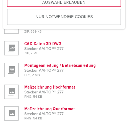
Produktinfoblatt
AUSWAHL ERLAUBEN
a
Stecker AM-TOP® 277
u
PDF, 120 KB
NUR NOTWENDIGE COOKIES
s
CAD-Daten STP
w
Stecker AM-TOP® 277
a
ZIP, 659 KB
h
CAD-Daten 3D-DWG
l
Stecker AM-TOP® 277
ZIP, 2 MB
Montageanleitung / Betriebsanleitung
Stecker AM-TOP® 277
PDF, 2 MB
Maßzeichnung Hochformat
Stecker AM-TOP® 277
PNG, 54 KB
Maßzeichnung Querformat
Stecker AM-TOP® 277
PNG, 54 KB