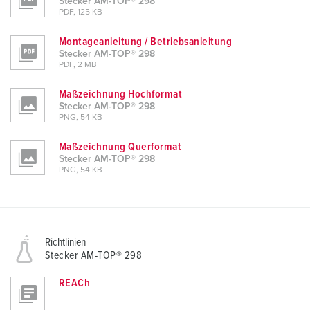
Stecker AM-TOP® 298
l
PDF, 125 KB
Montageanleitung / Betriebsanleitung
Stecker AM-TOP® 298
PDF, 2 MB
Maßzeichnung Hochformat
Stecker AM-TOP® 298
PNG, 54 KB
Maßzeichnung Querformat
Stecker AM-TOP® 298
PNG, 54 KB
Richtlinien
Stecker AM-TOP® 298
REACh