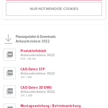
u
NUR NOTWENDIGE COOKIES
s
w
a
h
l
Planungsdaten & Downloads
Anbausteckdose 3022
Produktinfoblatt
Anbausteckdose 3022
PDF, 148 KB
CAD-Daten STP
Anbausteckdose 3022
ZIP, 1 MB
CAD-Daten 3D-DWG
Anbausteckdose 3022
ZIP, 2 MB
Montageanleitung / Betriebsanleitung