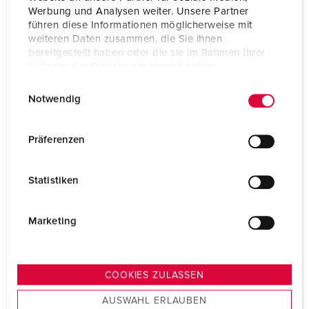
Werbung und Analysen weiter. Unsere Partner
führen diese Informationen möglicherweise mit
weiteren Daten zusammen, die Sie ihnen
bereitgestellt haben oder die sie im Rahmen Ihrer
Nutzung der Dienste gesammelt haben.
E
Datenschutzerklärung
Impressum
Notwendig
i
n
w
Präferenzen
i
l
Statistiken
l
i
g
Marketing
u
n
g
COOKIES ZULASSEN
s
AUSWAHL ERLAUBEN
a