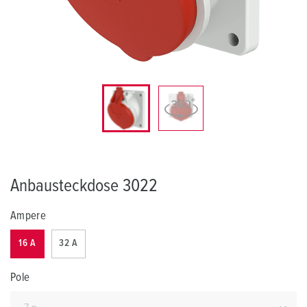
Anbausteckdose 3022
Ampere
16 A
32 A
Pole