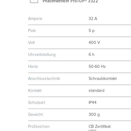
Phasenwender ProTOP® 3322
Ampere
32 A
Pole
5 p
Volt
400 V
Uhrzeitstellung
6 h
Hertz
50-60 Hz
Anschlusstechnik
Schraubkontakt
Kontakt
standard
Schutzart
IP44
Gewicht
300 g
Prüfzeichen
CB Zertifikat