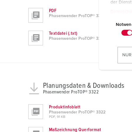
der Diens
PDF
Datenschu
Phasenwender ProTOP® 3322
E
i
Notwen
n
Textdatei (.txt)
w
Phasenwender ProTOP® 3322
i
l
NUR
l
i
g
u
Planungsdaten & Downloads
n
Phasenwender ProTOP® 3322
g
s
Produktinfoblatt
a
Phasenwender ProTOP® 3322
u
PDF, 91 KB
s
Maßzeichnung Querformat
w