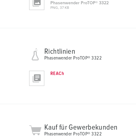
Phasenwender ProTOP® 3322
a
PNG, 37 KB
h
l
Richtlinien
Phasenwender ProTOP® 3322
REACh
Kauf für Gewerbekunden
Phasenwender ProTOP® 3322