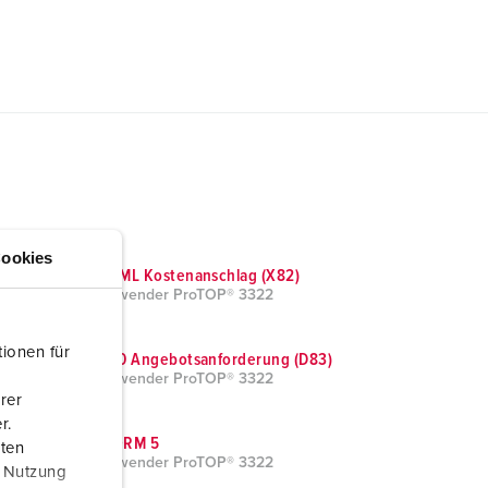
ookies
GAEB XML Kostenanschlag (X82)
Phasenwender ProTOP® 3322
ionen für
GAEB 90 Angebotsanforderung (D83)
Phasenwender ProTOP® 3322
rer
r.
DATANORM 5
aten
Phasenwender ProTOP® 3322
r Nutzung