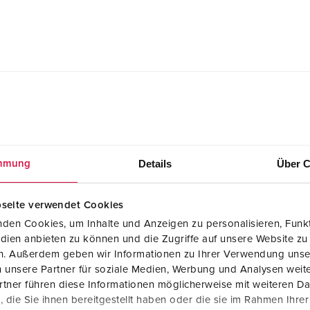
Details
Über C
mmung
GAEB XML Leistungsverzeichnis (X81)
Phasenwender ProTOP® 3322
seite verwendet Cookies
den Cookies, um Inhalte und Anzeigen zu personalisieren, Funkt
GAEB 90 Leistungsverzeichnis (D81)
dien anbieten zu können und die Zugriffe auf unsere Website zu
Phasenwender ProTOP® 3322
en. Außerdem geben wir Informationen zu Ihrer Verwendung unse
 unsere Partner für soziale Medien, Werbung und Analysen weite
ÖNORM Kostenschätzung-LV
tner führen diese Informationen möglicherweise mit weiteren D
Phasenwender ProTOP® 3322
die Sie ihnen bereitgestellt haben oder die sie im Rahmen Ihre