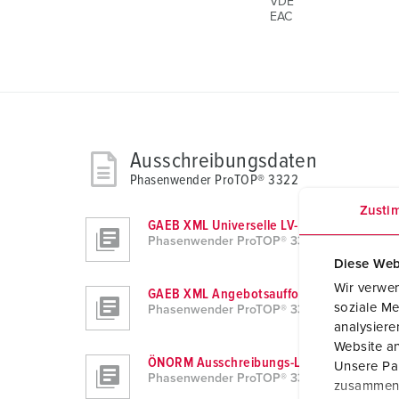
VDE
EAC
Ausschreibungsdaten
Phasenwender ProTOP® 3322
Zusti
GAEB XML Universelle LV-Daten (X80)
Phasenwender ProTOP® 3322
Diese Web
Wir verwen
GAEB XML Angebotsaufforderung (X83)
soziale Me
Phasenwender ProTOP® 3322
analysier
Website an
ÖNORM Ausschreibungs-LV
Unsere Par
Phasenwender ProTOP® 3322
zusammen, 