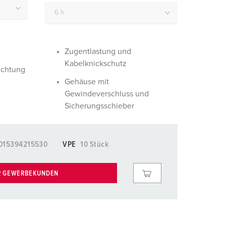
euerwehr und Katastrophenschutz
lossar
ür Kühlcontainer
ideos
amping
Zugentlastung und
Kabelknickschutz
ichtung
kte
M
Gehäuse mit
eranstaltungstechnik
Gewindeverschluss und
Sicherungsschieber
015394215530
VPE
10 Stück
R GEWERBEKUNDEN