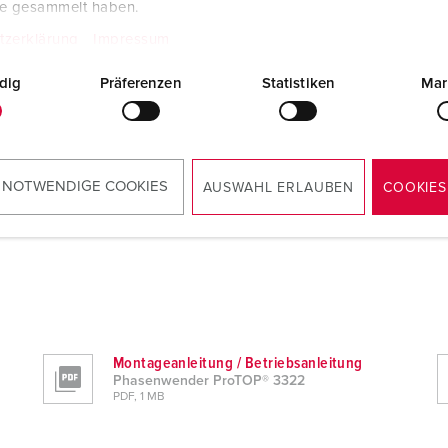
te gesammelt haben.
Excel
tzerklärung
Impressum
Phasenwender ProTOP® 3322
dig
Präferenzen
Statistiken
Mar
Formatierter Text (.rtf)
Phasenwender ProTOP® 3322
 NOTWENDIGE COOKIES
AUSWAHL ERLAUBEN
COOKIES
Montageanleitung / Betriebsanleitung
Phasenwender ProTOP® 3322
PDF, 1 MB