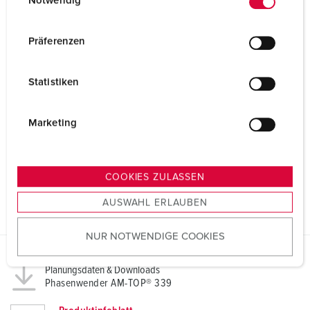
Notwendig
i
n
w
Präferenzen
i
l
Statistiken
l
i
g
Marketing
u
n
g
COOKIES ZULASSEN
s
AUSWAHL ERLAUBEN
a
u
NUR NOTWENDIGE COOKIES
s
w
Planungsdaten & Downloads
a
Phasenwender AM-TOP® 339
h
l