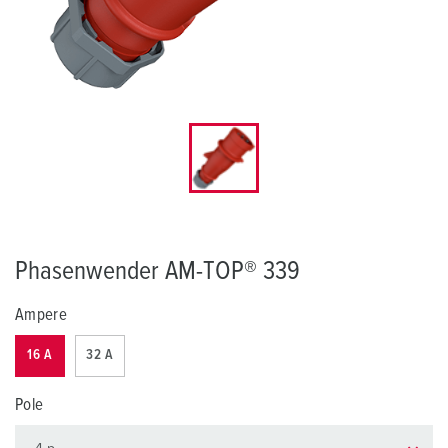
Phasenwender AM-TOP® 339
Ampere
16 A
32 A
Pole