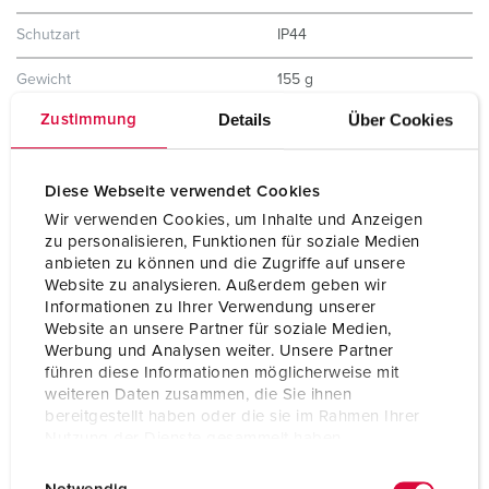
Schutzart
IP44
Gewicht
155 g
Details
Über Cookies
Zustimmung
Prüfzeichen
VDE
EAC
CQC
Diese Webseite verwendet Cookies
Wir verwenden Cookies, um Inhalte und Anzeigen
zu personalisieren, Funktionen für soziale Medien
anbieten zu können und die Zugriffe auf unsere
Website zu analysieren. Außerdem geben wir
Informationen zu Ihrer Verwendung unserer
Website an unsere Partner für soziale Medien,
Werbung und Analysen weiter. Unsere Partner
führen diese Informationen möglicherweise mit
weiteren Daten zusammen, die Sie ihnen
bereitgestellt haben oder die sie im Rahmen Ihrer
Nutzung der Dienste gesammelt haben.
E
Datenschutzerklärung
Impressum