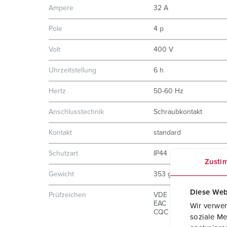
Ampere
32 A
Pole
4 p
Volt
400 V
Uhrzeitstellung
6 h
Hertz
50-60 Hz
Anschlusstechnik
Schraubkontakt
Kontakt
standard
Schutzart
IP44
Zusti
Gewicht
353 g
Diese Web
Prüfzeichen
VDE
EAC
Wir verwen
CQC
soziale Me