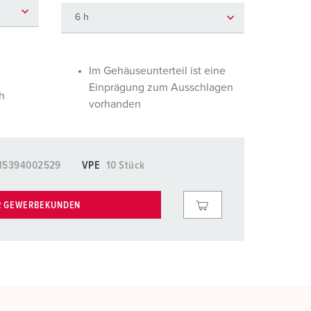
euerwehr und Katastrophenschutz
lossar
ür Kühlcontainer
ideos
amping
Im Gehäuseunterteil ist eine
Einprägung zum Ausschlagen
h
kte
M
vorhanden
eranstaltungstechnik
15394002529
VPE
10 Stück
R GEWERBEKUNDEN