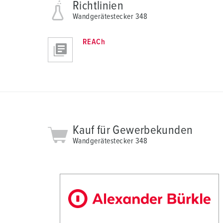
a
Richtlinien
u
Wandgerätestecker 348
s
w
REACh
a
h
l
Kauf für Gewerbekunden
Wandgerätestecker 348