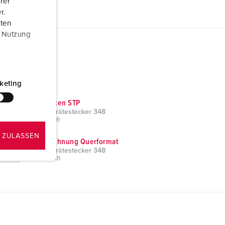
rer
r.
aten
r Nutzung
keting
CAD-Daten STP
Wandgerätestecker 348
ZIP, 302 KB
 ZULASSEN
Maßzeichnung Querformat
Wandgerätestecker 348
PNG, 57 KB