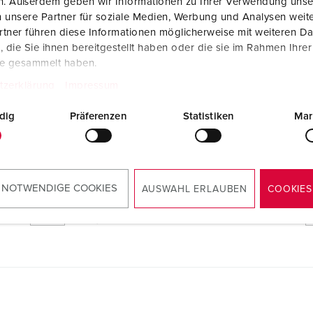
en. Außerdem geben wir Informationen zu Ihrer Verwendung unse
 unsere Partner für soziale Medien, Werbung und Analysen weite
tner führen diese Informationen möglicherweise mit weiteren D
die Sie ihnen bereitgestellt haben oder die sie im Rahmen Ihre
te gesammelt haben.
tzerklärung
Impressum
dig
Präferenzen
Statistiken
Mar
Konformitätserklärung
Wandgerätestecker 348
PDF, 62 KB
 NOTWENDIGE COOKIES
AUSWAHL ERLAUBEN
COOKIES
Maßzeichnung Hochformat
Wandgerätestecker 348
PNG, 57 KB