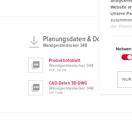
analysier
Website an
Unsere Par
zusammen, 
der Diens
Datenschu
Planungsdaten & Downloads
E
Wandgerätestecker 348
i
Notwen
n
Produktinfoblatt
w
Wandgerätestecker 348
i
PDF, 116 KB
l
NUR
CAD-Daten 3D-DWG
l
Wandgerätestecker 348
i
ZIP, 1 MB
g
u
n
g
s