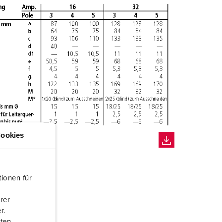
ookies
ionen für
rer
r.
aten