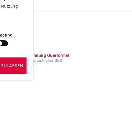
r Nutzung
keting
Maßzeichnung Querformat
Wandgerätestecker 353
PNG, 57 KB
 ZULASSEN