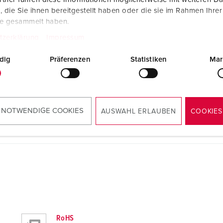
die Sie ihnen bereitgestellt haben oder die sie im Rahmen Ihre
te gesammelt haben.
tzerklärung
Impressum
dig
Präferenzen
Statistiken
Mar
Maßzeichnung Hochformat
Wandgerätestecker 353
 NOTWENDIGE COOKIES
PNG, 57 KB
AUSWAHL ERLAUBEN
COOKIES
RoHS