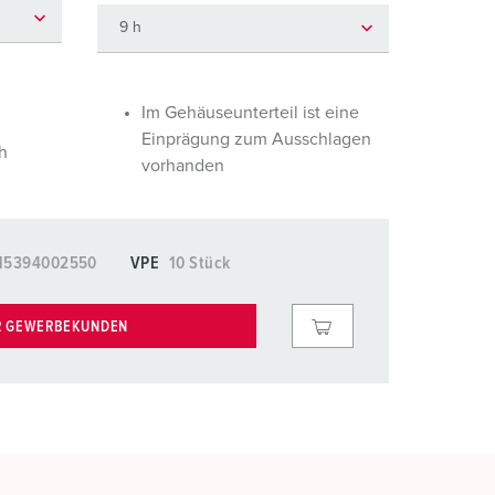
euerwehr und Katastrophenschutz
lossar
ür Kühlcontainer
ideos
amping
Im Gehäuseunterteil ist eine
Einprägung zum Ausschlagen
h
kte
M
vorhanden
eranstaltungstechnik
15394002550
VPE
10 Stück
R GEWERBEKUNDEN