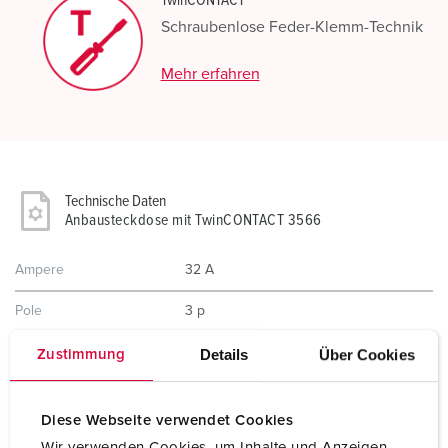
TwinCONTACT
Schraubenlose Feder-Klemm-Technik
Mehr erfahren
Technische Daten
Anbausteckdose mit TwinCONTACT 3566
Ampere
32 A
Pole
3 p
Volt
110 V
Details
Über Cookies
Zustimmung
Uhrzeitstellung
4 h
Diese Webseite verwendet Cookies
Hertz
50-60 Hz
Wir verwenden Cookies, um Inhalte und Anzeigen