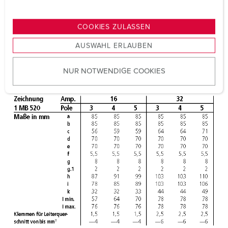
n
g
COOKIES ZULASSEN
s
AUSWAHL ERLAUBEN
a
u
NUR NOTWENDIGE COOKIES
s
w
a
h
l