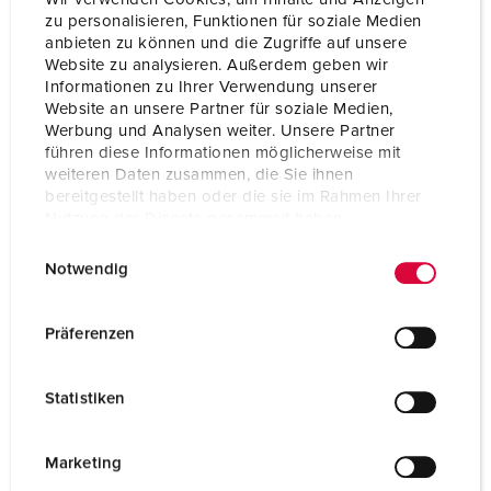
zu personalisieren, Funktionen für soziale Medien
Anschlusstechnik
Schraubenlos - TwinCONTACT
anbieten zu können und die Zugriffe auf unsere
Website zu analysieren. Außerdem geben wir
Kontakt
standard
Informationen zu Ihrer Verwendung unserer
Website an unsere Partner für soziale Medien,
Schutzart
IP67
Werbung und Analysen weiter. Unsere Partner
führen diese Informationen möglicherweise mit
Flansch
85x85 mm
weiteren Daten zusammen, die Sie ihnen
bereitgestellt haben oder die sie im Rahmen Ihrer
Bohrloch
70x70 mm
Nutzung der Dienste gesammelt haben.
E
Datenschutzerklärung
Impressum
Neigung
20 °
Notwendig
i
Gewicht
246 g
n
w
Präferenzen
Prüfzeichen
EAC
i
CQC
l
Statistiken
l
i
g
Marketing
u