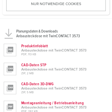
NUR NOTWENDIGE COOKIES
s
w
a
h
l
Planungsdaten & Downloads
Anbausteckdose mit TwinCONTACT 3573
Produktinfoblatt
Anbausteckdose mit TwinCONTACT 3573
PDF, 113 KB
CAD-Daten STP
Anbausteckdose mit TwinCONTACT 3573
ZIP, 2 MB
CAD-Daten 3D-DWG
Anbausteckdose mit TwinCONTACT 3573
ZIP, 5 MB
Montageanleitung / Betriebsanleitung
Anbausteckdose mit TwinCONTACT 3573
PDF, 282 KB