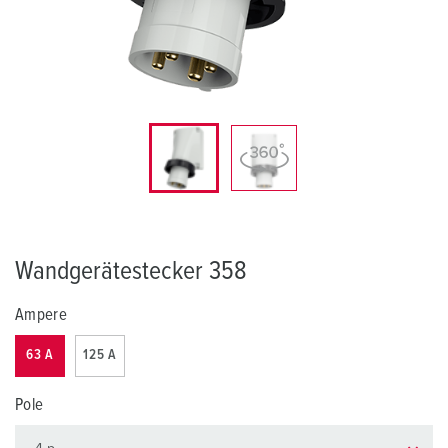
Wandgerätestecker 358
Ampere
63 A
125 A
Pole