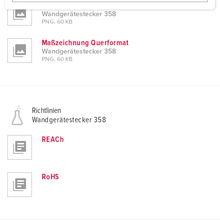
w
Maßzeichnung Hochformat
a
Wandgerätestecker 358
PNG, 60 KB
h
l
Maßzeichnung Querformat
Wandgerätestecker 358
PNG, 60 KB
Richtlinien
Wandgerätestecker 358
REACh
RoHS