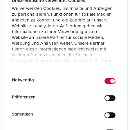
Diese Webseite verwendet Cookies
Schutzart
IP44
Wir verwenden Cookies, um Inhalte und Anzeigen
zu personalisieren, Funktionen für soziale Medien
Gewicht
353 g
anbieten zu können und die Zugriffe auf unsere
Website zu analysieren. Außerdem geben wir
Informationen zu Ihrer Verwendung unserer
Website an unsere Partner für soziale Medien,
Werbung und Analysen weiter. Unsere Partner
führen diese Informationen möglicherweise mit
weiteren Daten zusammen, die Sie ihnen
bereitgestellt haben oder die sie im Rahmen Ihrer
Nutzung der Dienste gesammelt haben.
E
Datenschutzerklärung
Impressum
Notwendig
i
n
w
Präferenzen
i
l
Statistiken
l
i