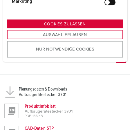
g
Marketing
u
n
g
COOKIES ZULASSEN
s
AUSWAHL ERLAUBEN
a
u
NUR NOTWENDIGE COOKIES
s
w
a
h
l
Planungsdaten & Downloads
Aufbaugerätestecker 3701
Produktinfoblatt
Aufbaugerätestecker 3701
PDF, 135 KB
CAD-Daten STP