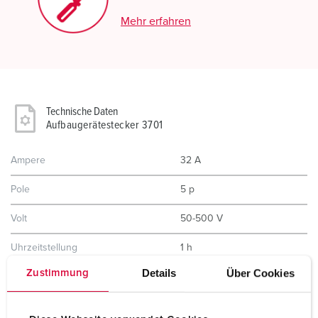
Mehr erfahren
Technische Daten
Aufbaugerätestecker 3701
Ampere
32 A
Pole
5 p
Volt
50-500 V
Uhrzeitstellung
1 h
Details
Über Cookies
Zustimmung
Anschlusstechnik
Schraubkontakt
Kontakt
standard