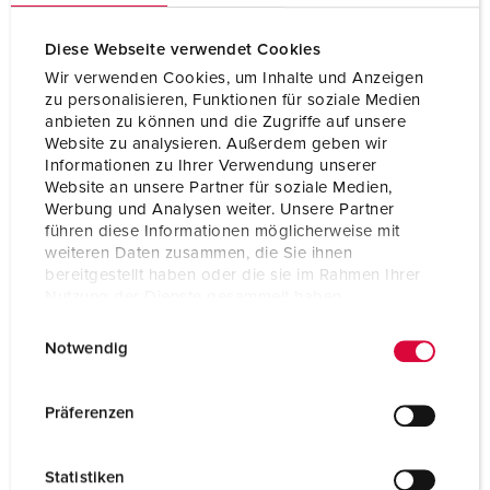
Anschlusstechnik
Schraubkontakt
Diese Webseite verwendet Cookies
Kontakt
vernickelte Kontakte
Wir verwenden Cookies, um Inhalte und Anzeigen
hochwärmebeständige Kontaktträger
zu personalisieren, Funktionen für soziale Medien
anbieten zu können und die Zugriffe auf unsere
Schutzart
IP67
Website zu analysieren. Außerdem geben wir
Informationen zu Ihrer Verwendung unserer
Gewicht
269 g
Website an unsere Partner für soziale Medien,
Werbung und Analysen weiter. Unsere Partner
Prüfzeichen
EAC
führen diese Informationen möglicherweise mit
CQC
weiteren Daten zusammen, die Sie ihnen
bereitgestellt haben oder die sie im Rahmen Ihrer
Nutzung der Dienste gesammelt haben.
E
Datenschutzerklärung
Impressum
Notwendig
i
n
w
Präferenzen
i
l
Statistiken
l