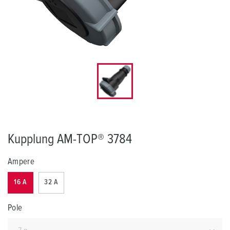
Kupplung AM-TOP® 3784
Ampere
16 A
32 A
Pole