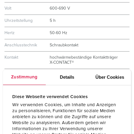
Volt
600-690 V
Uhrzeitstellung
5 h
Hertz
50-60 Hz
Anschlusstechnik
Schraubkontakt
Kontakt
hochwärmebeständige Kontaktträger
X-CONTACT®
Schutzart
IP67
Details
Über Cookies
Zustimmung
Flansch
130x130 mm
Diese Webseite verwendet Cookies
Bohrloch
104x104 mm
Wir verwenden Cookies, um Inhalte und Anzeigen
zu personalisieren, Funktionen für soziale Medien
Gewicht
1329 g
anbieten zu können und die Zugriffe auf unsere
Website zu analysieren. Außerdem geben wir
Prüfzeichen
EAC
Informationen zu Ihrer Verwendung unserer