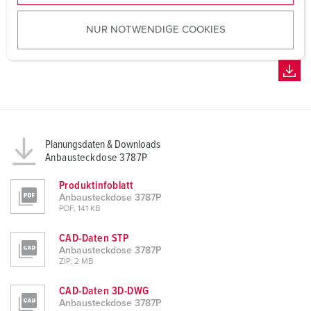
u
NUR NOTWENDIGE COOKIES
s
w
a
h
l
Planungsdaten & Downloads
Anbausteckdose 3787P
Produktinfoblatt
Anbausteckdose 3787P
PDF, 141 KB
CAD-Daten STP
Anbausteckdose 3787P
ZIP, 2 MB
CAD-Daten 3D-DWG
Anbausteckdose 3787P