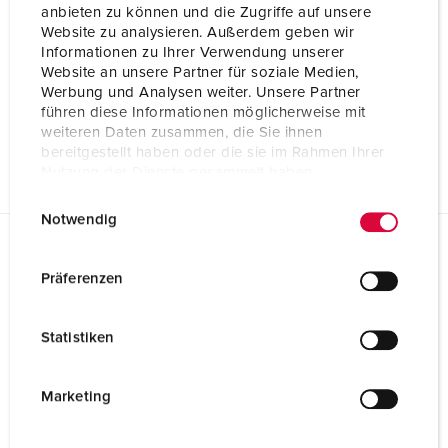
anbieten zu können und die Zugriffe auf unsere
Website zu analysieren. Außerdem geben wir
Informationen zu Ihrer Verwendung unserer
Website an unsere Partner für soziale Medien,
Werbung und Analysen weiter. Unsere Partner
führen diese Informationen möglicherweise mit
weiteren Daten zusammen, die Sie ihnen
bereitgestellt haben oder die sie im Rahmen Ihrer
Nutzung der Dienste gesammelt haben.
E
Datenschutzerklärung
Impressum
Notwendig
i
n
Planungsdaten & Downloads
w
Präferenzen
Aufbaugerätestecker 391
i
l
Produktinfoblatt
Statistiken
Aufbaugerätestecker 391
l
PDF, 117 KB
i
g
Marketing
Konformitätserklärung
Aufbaugerätestecker 391
u
PDF, 62 KB
n