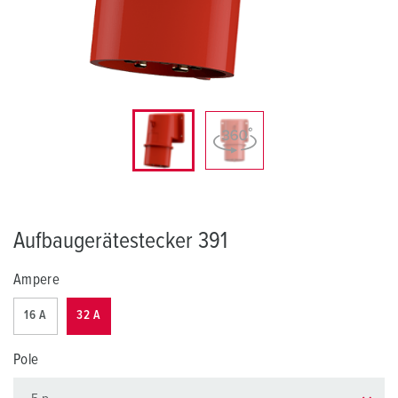
Aufbaugerätestecker 391
Ampere
16 A
32 A
Pole