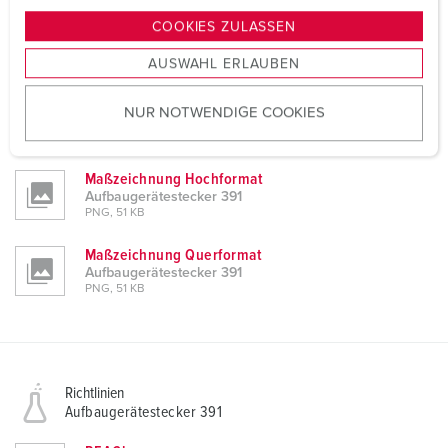
g
CAD-Daten STP
COOKIES ZULASSEN
s
Aufbaugerätestecker 391
ZIP, 249 KB
AUSWAHL ERLAUBEN
a
u
CAD-Daten 3D-DWG
NUR NOTWENDIGE COOKIES
s
Aufbaugerätestecker 391
w
ZIP, 1 MB
a
Maßzeichnung Hochformat
h
Aufbaugerätestecker 391
l
PNG, 51 KB
Maßzeichnung Querformat
Aufbaugerätestecker 391
PNG, 51 KB
Richtlinien
Aufbaugerätestecker 391