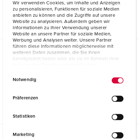
Wir verwenden Cookies, um Inhalte und Anzeigen
zu personalisieren, Funktionen für soziale Medien
Maßzeichnung Querformat
anbieten zu können und die Zugriffe auf unsere
Cepex-Anbausteckdose, perlweiß 4120
Website zu analysieren. Außerdem geben wir
PNG, 74 KB
Informationen zu Ihrer Verwendung unserer
Website an unsere Partner für soziale Medien,
Werbung und Analysen weiter. Unsere Partner
führen diese Informationen möglicherweise mit
weiteren Daten zusammen, die Sie ihnen
Richtlinien
bereitgestellt haben oder die sie im Rahmen Ihrer
Cepex-Anbausteckdose, perlweiß 4120
Nutzung der Dienste gesammelt haben.
REACh
E
Datenschutzerklärung
Impressum
Notwendig
i
n
RoHS
w
Präferenzen
i
l
Statistiken
l
i
g
Marketing