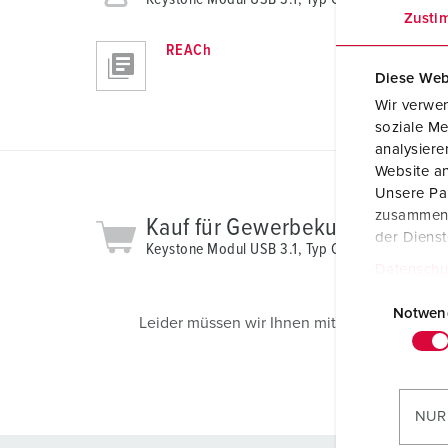
Zusti
REACh
Diese Web
Wir verwen
soziale Me
analysier
Website an
Unsere Par
zusammen, 
Kauf für Gewerbekunden
der Diens
Keystone Modul USB 3.1, Typ C, reinweiß 41579
Datenschu
E
i
Notwen
Leider müssen wir Ihnen mitteilen, dass da
n
w
i
l
NUR
l