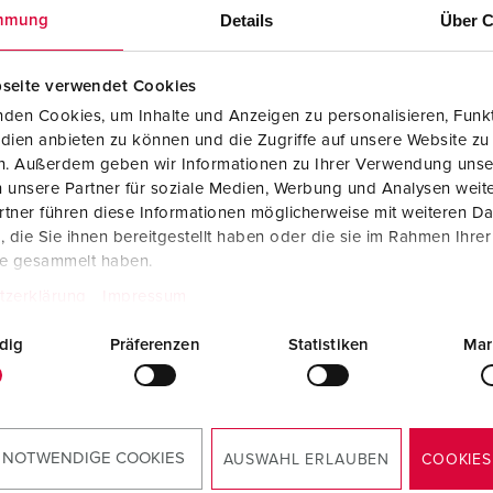
Details
Über C
mmung
RoHS
seite verwendet Cookies
den Cookies, um Inhalte und Anzeigen zu personalisieren, Funkt
dien anbieten zu können und die Zugriffe auf unsere Website zu
en. Außerdem geben wir Informationen zu Ihrer Verwendung unse
 unsere Partner für soziale Medien, Werbung und Analysen weite
tner führen diese Informationen möglicherweise mit weiteren D
die Sie ihnen bereitgestellt haben oder die sie im Rahmen Ihre
te gesammelt haben.
tzerklärung
Impressum
dig
Präferenzen
Statistiken
Mar
s von Ihnen gewünschte Produkt derzeit bei keinem unserer hier 
Kontaktieren Sie gerne Ihren lokalen Großhändler.
 NOTWENDIGE COOKIES
AUSWAHL ERLAUBEN
COOKIES