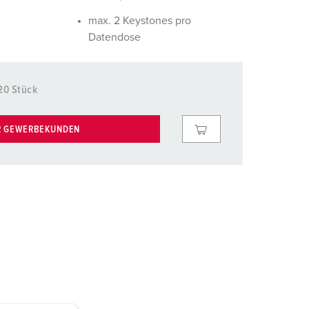
euerwehr und Katastrophenschutz
lossar
max. 2 Keystones pro
ür Kühlcontainer
ideos
Datendose
amping
20 Stück
kte
M
eranstaltungstechnik
R GEWERBEKUNDEN