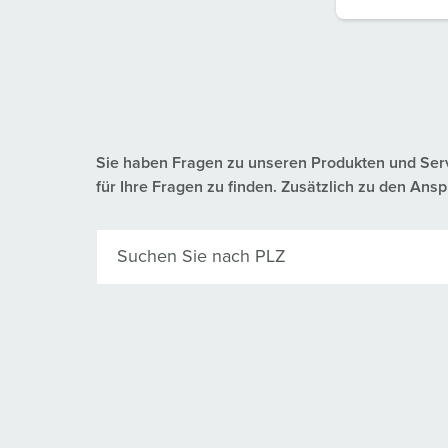
i
g
u
n
g
s
a
Sie haben Fragen zu unseren Produkten und Servic
u
für Ihre Fragen zu finden. Zusätzlich zu den A
s
w
a
Suchen Sie nach PLZ
h
l