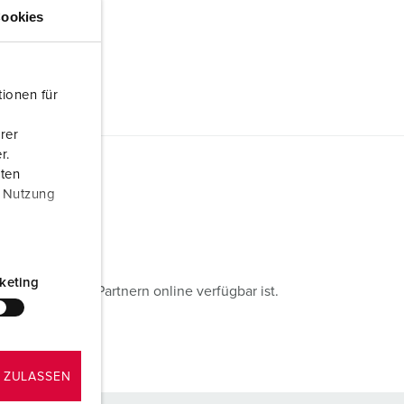
ookies
ionen für
rer
r.
aten
r Nutzung
keting
angebundenen Partnern online verfügbar ist.
 ZULASSEN