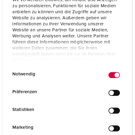
EAC
zu personalisieren, Funktionen für soziale Medien
anbieten zu können und die Zugriffe auf unsere
Website zu analysieren. Außerdem geben wir
Informationen zu Ihrer Verwendung unserer
Website an unsere Partner für soziale Medien,
Werbung und Analysen weiter. Unsere Partner
führen diese Informationen möglicherweise mit
weiteren Daten zusammen, die Sie ihnen
bereitgestellt haben oder die sie im Rahmen Ihrer
Nutzung der Dienste gesammelt haben.
E
Datenschutzerklärung
Impressum
Notwendig
i
n
w
Präferenzen
i
l
Statistiken
l
i
g
Marketing
u