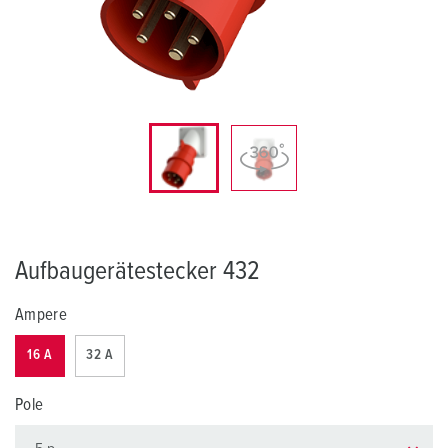
Aufbaugerätestecker 432
Ampere
16 A
32 A
Pole