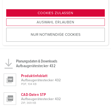
n
g
COOKIES ZULASSEN
s
AUSWAHL ERLAUBEN
a
u
NUR NOTWENDIGE COOKIES
s
w
a
h
l
Planungsdaten & Downloads
Aufbaugerätestecker 432
Produktinfoblatt
Aufbaugerätestecker 432
PDF, 104 KB
CAD-Daten STP
Aufbaugerätestecker 432
ZIP, 369 KB