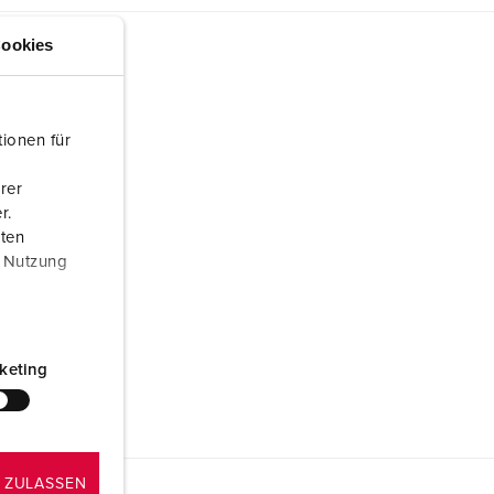
ookies
ionen für
rer
r.
aten
r Nutzung
keting
 ZULASSEN