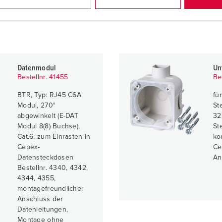
Datenmodul
Un
Bestellnr. 41455
Be
BTR, Typ: RJ45 C6A
fü
Modul, 270°
St
abgewinkelt (E-DAT
32
Modul 8(8) Buchse),
St
Cat.6, zum Einrasten in
ko
Cepex-
Ce
Datensteckdosen
An
Bestellnr. 4340, 4342,
4344, 4355,
montagefreundlicher
Anschluss der
Datenleitungen,
Montage ohne