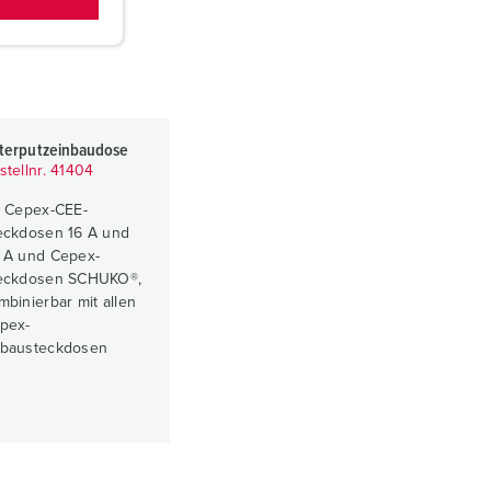
terputzeinbaudose
stellnr. 41404
r Cepex-CEE-
eckdosen 16 A und
 A und Cepex-
eckdosen SCHUKO®,
mbinierbar mit allen
pex-
bausteckdosen