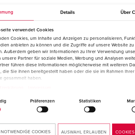
Details
Über C
mmung
seite verwendet Cookies
den Cookies, um Inhalte und Anzeigen zu personalisieren, Funkt
dien anbieten zu können und die Zugriffe auf unsere Website zu
en. Außerdem geben wir Informationen zu Ihrer Verwendung unse
 unsere Partner für soziale Medien, Werbung und Analysen weite
tner führen diese Informationen möglicherweise mit weiteren D
die Sie ihnen bereitgestellt haben oder die sie im Rahmen Ihre
te gesammelt haben.
Emil Löffelhardt GmbH & Co. KG
tzerklärung
Impressum
Geringer Bestand
dig
Präferenzen
Statistiken
Mar
JETZT KAUFEN
 NOTWENDIGE COOKIES
AUSWAHL ERLAUBEN
COOKIES