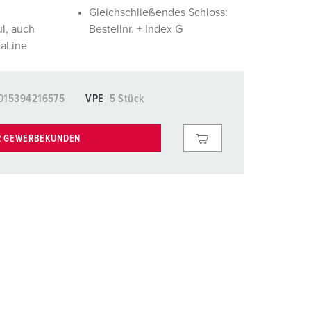
euerwehr und Katastrophenschutz
lossar
Gleichschließendes Schloss:
l, auch
Bestellnr. + Index G
ür Kühlcontainer
ideos
gaLine
amping
kte
M
015394216575
VPE
5 Stück
eranstaltungstechnik
R GEWERBEKUNDEN