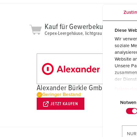
Zusti
Kauf für Gewerbekunden
Diese Web
Cepex-Leergehäuse, lichtgrau 4342
Wir verwen
soziale Me
analysier
Website an
Unsere Par
zusammen, 
der Diens
Alexander Bürkle GmbH & Co. KG
Datenschu
Geringer Bestand
E
i
Notwen
JETZT KAUFEN
n
w
i
l
NUR