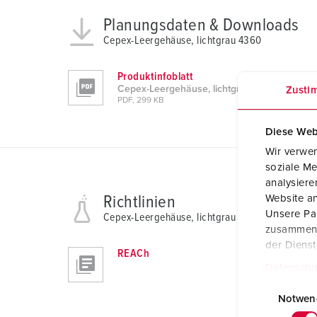
Planungsdaten & Downloads
Cepex-Leergehäuse, lichtgrau 4360
Produktinfoblatt
Cepex-Leergehäuse, lichtgrau 4360
Zusti
PDF, 299 KB
Diese Web
Wir verwen
soziale Me
analysier
Website an
Richtlinien
Unsere Par
Cepex-Leergehäuse, lichtgrau 4360
zusammen, 
der Diens
REACh
Datenschu
E
i
Notwen
n