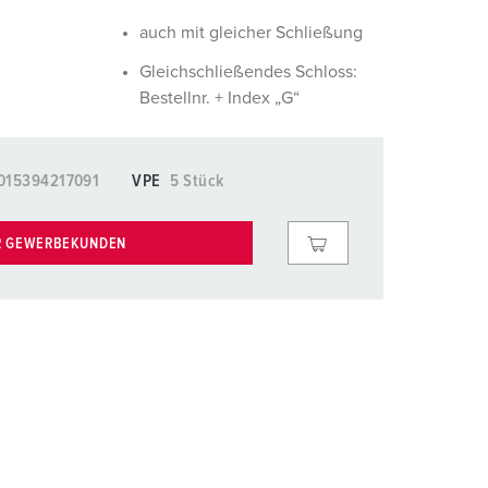
euerwehr und Katastrophenschutz
lossar
auch mit gleicher Schließung
ür Kühlcontainer
ideos
Gleichschließendes Schloss:
Bestellnr. + Index „G“
amping
kte
M
015394217091
VPE
5 Stück
eranstaltungstechnik
R GEWERBEKUNDEN