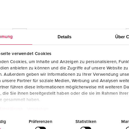
Maßzeichnung Hochformat
Details
Über C
Cepex-Leergehäuse, lichtgrau 4360
mmung
PNG, 175 KB
seite verwendet Cookies
den Cookies, um Inhalte und Anzeigen zu personalisieren, Funkt
dien anbieten zu können und die Zugriffe auf unsere Website zu
en. Außerdem geben wir Informationen zu Ihrer Verwendung unse
 unsere Partner für soziale Medien, Werbung und Analysen weite
tner führen diese Informationen möglicherweise mit weiteren D
die Sie ihnen bereitgestellt haben oder die sie im Rahmen Ihre
te gesammelt haben.
RoHS
tzerklärung
Impressum
dig
Präferenzen
Statistiken
Mar