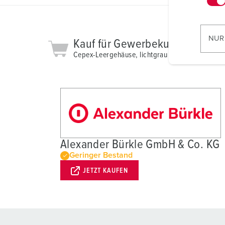
w
i
l
NUR
Kauf für Gewerbekunden
l
Cepex-Leergehäuse, lichtgrau 4360
i
g
u
n
g
s
a
Alexander Bürkle GmbH & Co. KG
u
Geringer Bestand
s
w
JETZT KAUFEN
a
h
l