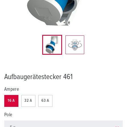
Aufbaugerätestecker 461
Ampere
16 A
32 A
63 A
Pole