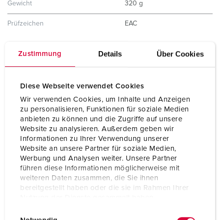
Gewicht
320 g
Prüfzeichen
EAC
Details
Über Cookies
Zustimmung
Diese Webseite verwendet Cookies
Wir verwenden Cookies, um Inhalte und Anzeigen
zu personalisieren, Funktionen für soziale Medien
anbieten zu können und die Zugriffe auf unsere
Website zu analysieren. Außerdem geben wir
Informationen zu Ihrer Verwendung unserer
Website an unsere Partner für soziale Medien,
Werbung und Analysen weiter. Unsere Partner
führen diese Informationen möglicherweise mit
weiteren Daten zusammen, die Sie ihnen
bereitgestellt haben oder die sie im Rahmen Ihrer
Nutzung der Dienste gesammelt haben.
E
Datenschutzerklärung
Impressum