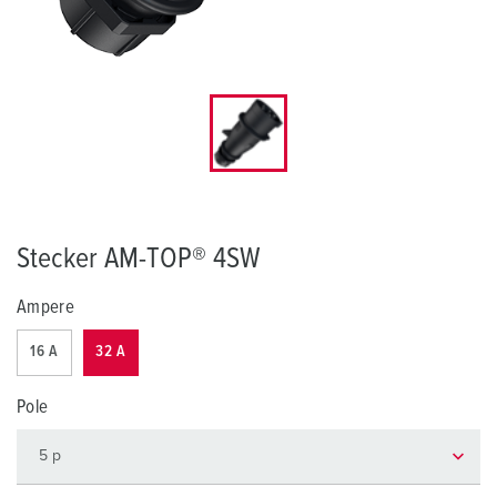
Stecker AM-TOP® 4SW
Ampere
16 A
32 A
Pole