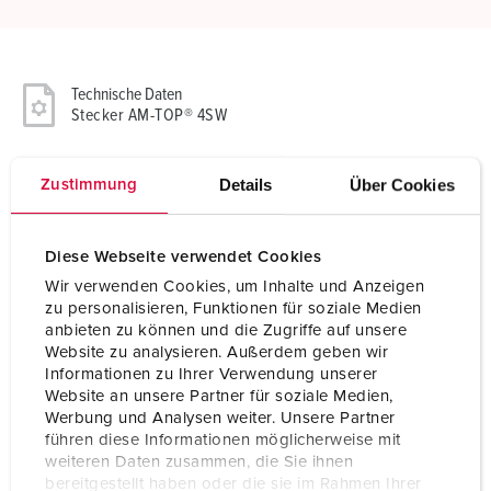
Technische Daten
Stecker AM-TOP® 4SW
Ampere
32 A
Details
Über Cookies
Zustimmung
Pole
5 p
Diese Webseite verwendet Cookies
Volt
400 V
Wir verwenden Cookies, um Inhalte und Anzeigen
Uhrzeitstellung
6 h
zu personalisieren, Funktionen für soziale Medien
anbieten zu können und die Zugriffe auf unsere
Hertz
50-60 Hz
Website zu analysieren. Außerdem geben wir
Informationen zu Ihrer Verwendung unserer
Anschlusstechnik
Schraubkontakt
Website an unsere Partner für soziale Medien,
Werbung und Analysen weiter. Unsere Partner
führen diese Informationen möglicherweise mit
Kontakt
standard
weiteren Daten zusammen, die Sie ihnen
bereitgestellt haben oder die sie im Rahmen Ihrer
Schutzart
IP44