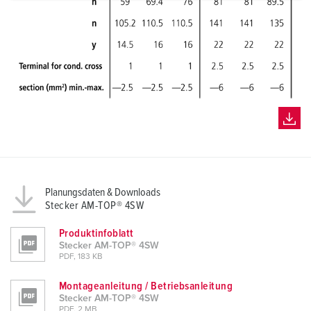
a
h
l
Planungsdaten & Downloads
Stecker AM-TOP® 4SW
Produktinfoblatt
Stecker AM-TOP® 4SW
PDF, 183 KB
Montageanleitung / Betriebsanleitung
Stecker AM-TOP® 4SW
PDF, 2 MB