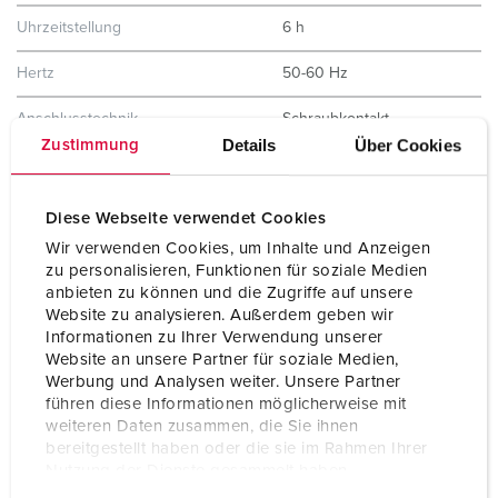
Uhrzeitstellung
6 h
Hertz
50-60 Hz
Anschlusstechnik
Schraubkontakt
Details
Über Cookies
Zustimmung
Kontakt
X-CONTACT®
Schutzart
IP67
Diese Webseite verwendet Cookies
Wir verwenden Cookies, um Inhalte und Anzeigen
Gehäusematerial
Kunststoff
zu personalisieren, Funktionen für soziale Medien
anbieten zu können und die Zugriffe auf unsere
Gewicht
5870 g
Website zu analysieren. Außerdem geben wir
Informationen zu Ihrer Verwendung unserer
Prüfzeichen
EAC
Website an unsere Partner für soziale Medien,
Werbung und Analysen weiter. Unsere Partner
führen diese Informationen möglicherweise mit
weiteren Daten zusammen, die Sie ihnen
bereitgestellt haben oder die sie im Rahmen Ihrer
Nutzung der Dienste gesammelt haben.