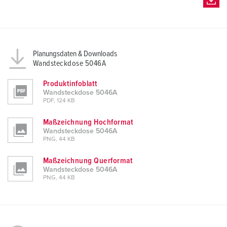
l
Planungsdaten & Downloads
Wandsteckdose 5046A
Produktinfoblatt
Wandsteckdose 5046A
PDF, 124 KB
Maßzeichnung Hochformat
Wandsteckdose 5046A
PNG, 44 KB
Maßzeichnung Querformat
Wandsteckdose 5046A
PNG, 44 KB