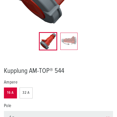
Kupplung AM-TOP® 544
Ampere
16 A
32 A
Pole