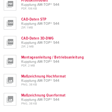
Produktinfoblatt
h
Kupplung AM-TOP® 544
l
PDF, 106 KB
CAD-Daten STP
Kupplung AM-TOP® 544
ZIP, 1 MB
CAD-Daten 3D-DWG
Kupplung AM-TOP® 544
ZIP, 2 MB
Montageanleitung / Betriebsanleitung
Kupplung AM-TOP® 544
PDF, 2 MB
Maßzeichnung Hochformat
Kupplung AM-TOP® 544
PNG, 38 KB
Maßzeichnung Querformat
Kupplung AM-TOP® 544
PNG, 38 KB