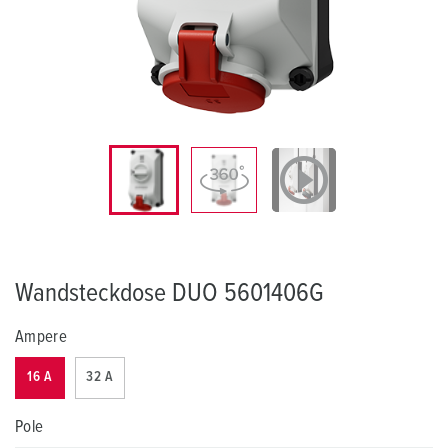
Wandsteckdose DUO 5601406G
Ampere
16 A
32 A
Pole