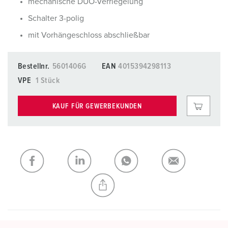
mechanische DUO-Verriegelung
Schalter 3-polig
mit Vorhängeschloss abschließbar
Bestellnr.
5601406G
EAN
4015394298113
VPE
1 Stück
KAUF FÜR GEWERBEKUNDEN