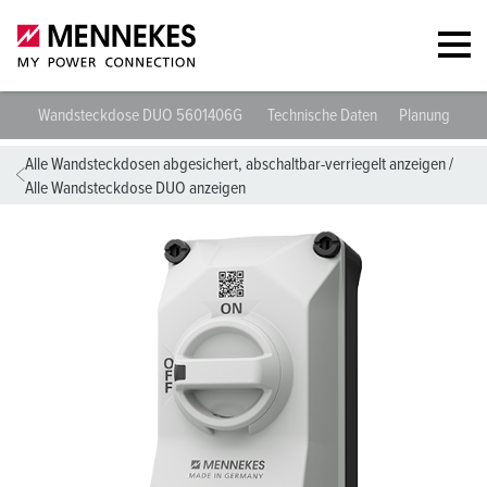
Wandsteckdose DUO 5601406G
Technische Daten
Planungsdate
Alle Wandsteckdosen abgesichert, abschaltbar-verriegelt anzeigen
/
Alle Wandsteckdose DUO anzeigen