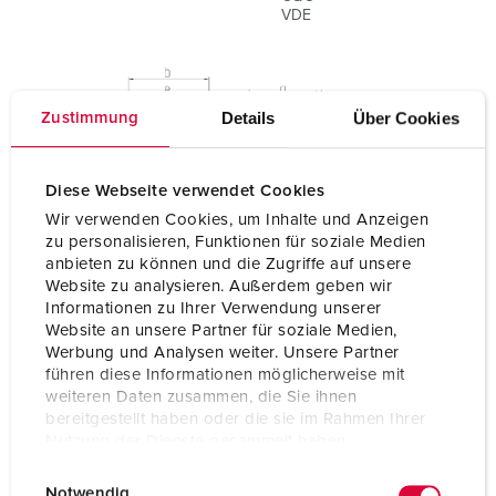
VDE
Details
Über Cookies
Zustimmung
Diese Webseite verwendet Cookies
Wir verwenden Cookies, um Inhalte und Anzeigen
zu personalisieren, Funktionen für soziale Medien
anbieten zu können und die Zugriffe auf unsere
Website zu analysieren. Außerdem geben wir
Informationen zu Ihrer Verwendung unserer
Website an unsere Partner für soziale Medien,
Werbung und Analysen weiter. Unsere Partner
führen diese Informationen möglicherweise mit
weiteren Daten zusammen, die Sie ihnen
bereitgestellt haben oder die sie im Rahmen Ihrer
Nutzung der Dienste gesammelt haben.
E
Datenschutzerklärung
Impressum
Notwendig