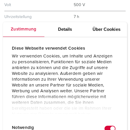
Volt
500 V
Uhrzeitstellung
7 h
Hertz
50-60 Hz
Details
Über Cookies
Zustimmung
Anschlusstechnik
Schraubkontakt
Diese Webseite verwendet Cookies
Kontakt
X-CONTACT®
Wir verwenden Cookies, um Inhalte und Anzeigen
zu personalisieren, Funktionen für soziale Medien
Schutzart
IP67
anbieten zu können und die Zugriffe auf unsere
Website zu analysieren. Außerdem geben wir
Gehäusematerial
Kunststoff
Informationen zu Ihrer Verwendung unserer
Website an unsere Partner für soziale Medien,
Gewicht
2518 g
Werbung und Analysen weiter. Unsere Partner
führen diese Informationen möglicherweise mit
Prüfzeichen
EAC
weiteren Daten zusammen, die Sie ihnen
CQC
bereitgestellt haben oder die sie im Rahmen Ihrer
Nutzung der Dienste gesammelt haben.
E
Datenschutzerklärung
Impressum
Notwendig
i