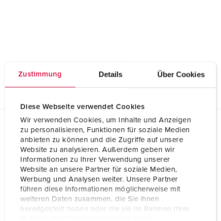
Details
Über Cookies
Zustimmung
Diese Webseite verwendet Cookies
Wir verwenden Cookies, um Inhalte und Anzeigen
zu personalisieren, Funktionen für soziale Medien
Ausschreibungsdaten
anbieten zu können und die Zugriffe auf unsere
Unterputz-Verteiler 6105234
Website zu analysieren. Außerdem geben wir
Informationen zu Ihrer Verwendung unserer
GAEB XML Universelle LV-Daten (X80)
Website an unsere Partner für soziale Medien,
Unterputz-Verteiler 6105234
Werbung und Analysen weiter. Unsere Partner
führen diese Informationen möglicherweise mit
weiteren Daten zusammen, die Sie ihnen
GAEB XML Leistungsverzeichnis (X81)
bereitgestellt haben oder die sie im Rahmen Ihrer
Unterputz-Verteiler 6105234
Nutzung der Dienste gesammelt haben.