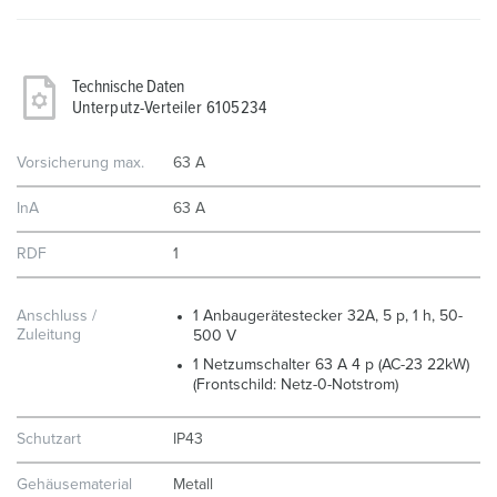
Technische Daten
Unterputz-Verteiler 6105234
Vorsicherung max.
63 A
InA
63 A
RDF
1
Anschluss /
1 Anbaugerätestecker 32A, 5 p, 1 h, 50-
Zuleitung
500 V
1 Netzumschalter 63 A 4 p (AC-23 22kW)
(Frontschild: Netz-0-Notstrom)
Schutzart
IP43
Gehäusematerial
Metall