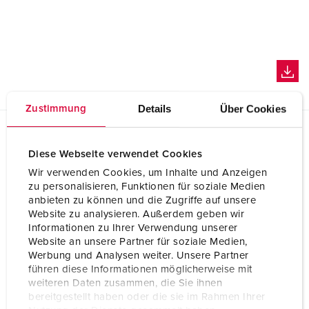
Details
Über Cookies
Zustimmung
Ausschreibungsdaten
Diese Webseite verwendet Cookies
Unterputz-Verteiler 6105279
Wir verwenden Cookies, um Inhalte und Anzeigen
GAEB XML Universelle LV-Daten (X80)
zu personalisieren, Funktionen für soziale Medien
Unterputz-Verteiler 6105279
anbieten zu können und die Zugriffe auf unsere
Website zu analysieren. Außerdem geben wir
Informationen zu Ihrer Verwendung unserer
GAEB XML Leistungsverzeichnis (X81)
Website an unsere Partner für soziale Medien,
Unterputz-Verteiler 6105279
Werbung und Analysen weiter. Unsere Partner
führen diese Informationen möglicherweise mit
weiteren Daten zusammen, die Sie ihnen
GAEB XML Kostenanschlag (X82)
bereitgestellt haben oder die sie im Rahmen Ihrer
Unterputz-Verteiler 6105279