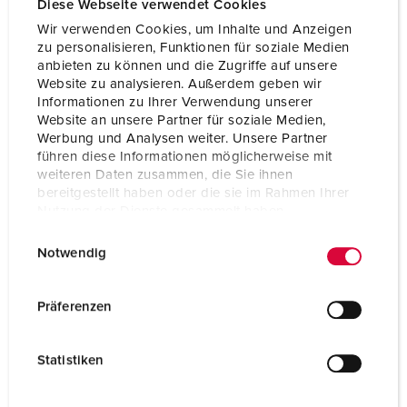
Diese Webseite verwendet Cookies
Flansch
55x55 mm
Wir verwenden Cookies, um Inhalte und Anzeigen
Bohrloch
45x45 mm
zu personalisieren, Funktionen für soziale Medien
anbieten zu können und die Zugriffe auf unsere
Gewicht
108 g
Website zu analysieren. Außerdem geben wir
Informationen zu Ihrer Verwendung unserer
Prüfzeichen
EAC
Website an unsere Partner für soziale Medien,
CQC
Werbung und Analysen weiter. Unsere Partner
führen diese Informationen möglicherweise mit
weiteren Daten zusammen, die Sie ihnen
bereitgestellt haben oder die sie im Rahmen Ihrer
Nutzung der Dienste gesammelt haben.
E
Datenschutzerklärung
Impressum
Notwendig
i
n
w
Präferenzen
i
l
Statistiken
l
i