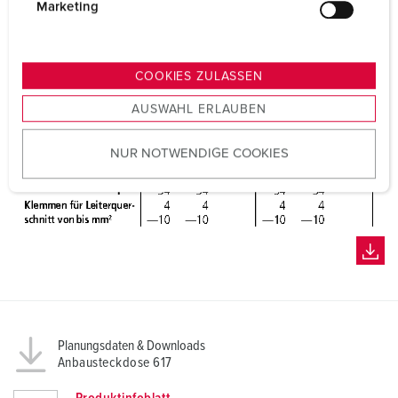
g
Marketing
u
n
g
COOKIES ZULASSEN
s
AUSWAHL ERLAUBEN
a
u
NUR NOTWENDIGE COOKIES
s
w
a
h
l
Planungsdaten & Downloads
Anbausteckdose 617