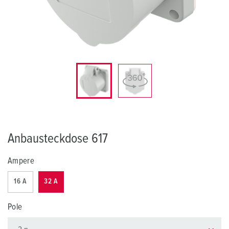
Anbausteckdose 617
Ampere
16 A
32 A
Pole