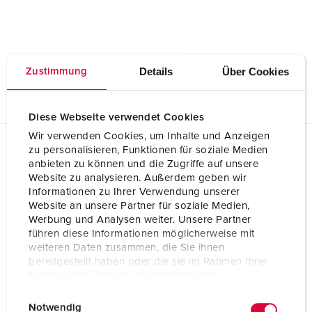
Details
Über Cookies
Zustimmung
Diese Webseite verwendet Cookies
Wir verwenden Cookies, um Inhalte und Anzeigen
zu personalisieren, Funktionen für soziale Medien
Ausschreibungsdaten
anbieten zu können und die Zugriffe auf unsere
Aufputz-Verteiler 6223028
Website zu analysieren. Außerdem geben wir
Informationen zu Ihrer Verwendung unserer
GAEB XML Universelle LV-Daten (X80)
Website an unsere Partner für soziale Medien,
Aufputz-Verteiler 6223028
Werbung und Analysen weiter. Unsere Partner
führen diese Informationen möglicherweise mit
weiteren Daten zusammen, die Sie ihnen
GAEB XML Leistungsverzeichnis (X81)
bereitgestellt haben oder die sie im Rahmen Ihrer
Aufputz-Verteiler 6223028
Nutzung der Dienste gesammelt haben.
E
Datenschutzerklärung
Impressum
GAEB XML Kostenanschlag (X82)
Notwendig