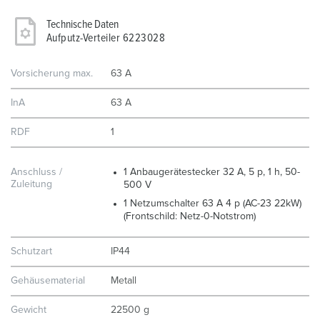
Technische Daten
Aufputz-Verteiler 6223028
Vorsicherung max.
63 A
InA
63 A
RDF
1
Anschluss /
1 Anbaugerätestecker 32 A, 5 p, 1 h, 50-
Zuleitung
500 V
1 Netzumschalter 63 A 4 p (AC-23 22kW)
(Frontschild: Netz-0-Notstrom)
Schutzart
IP44
Gehäusematerial
Metall
Gewicht
22500 g