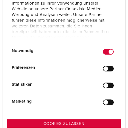
Informationen zu Ihrer Verwendung unserer
Website an unsere Partner für soziale Medien,
Werbung und Analysen weiter. Unsere Partner
führen diese Informationen möglicherweise mit
weiteren Daten zusammen, die Sie ihnen
bereitgestellt haben oder die sie im Rahmen Ihrer
Nutzung der Dienste gesammelt haben.
E
Datenschutzerklärung
Impressum
Notwendig
i
n
w
Präferenzen
i
l
Statistiken
l
i
g
Marketing
u
n
g
COOKIES ZULASSEN