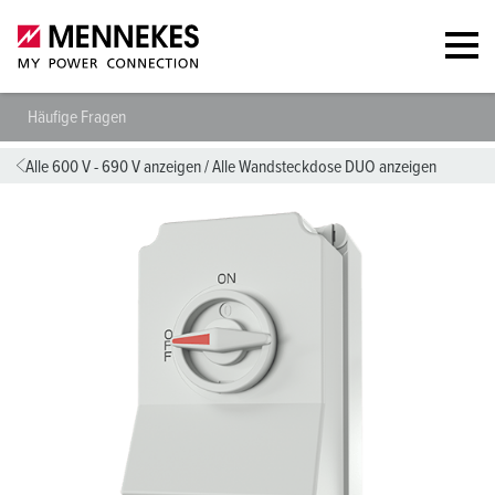
Häufige Fragen
Alle 600 V - 690 V anzeigen
/
Alle Wandsteckdose DUO anzeigen