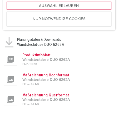
s
AUSWAHL ERLAUBEN
a
u
NUR NOTWENDIGE COOKIES
s
w
a
h
Planungsdaten & Downloads
l
Wandsteckdose DUO 6262A
Produktinfoblatt
Wandsteckdose DUO 6262A
PDF, 111 KB
Maßzeichnung Hochformat
Wandsteckdose DUO 6262A
PNG, 52 KB
Maßzeichnung Querformat
Wandsteckdose DUO 6262A
PNG, 53 KB