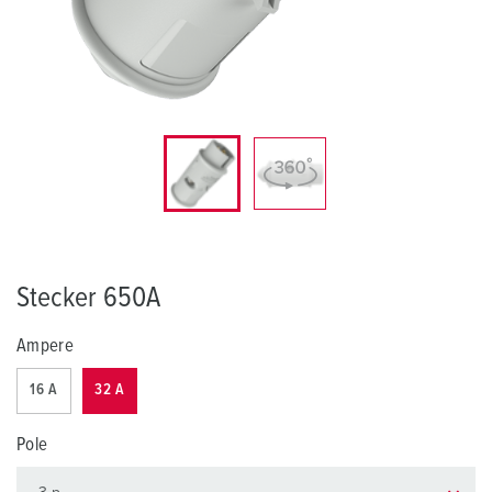
Stecker 650A
Ampere
16 A
32 A
Pole