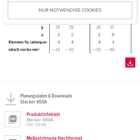
u
NUR NOTWENDIGE COOKIES
s
w
a
h
l
Planungsdaten & Downloads
Stecker 650A
Produktinfoblatt
Stecker 650A
PDF, 133 KB
Maßzeichnung Hochformat