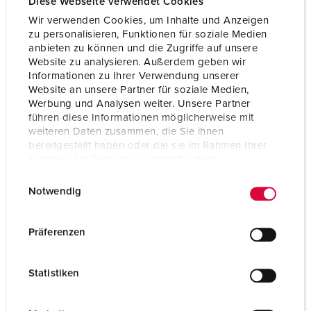
Diese Webseite verwendet Cookies
Gewicht
177 g
Wir verwenden Cookies, um Inhalte und Anzeigen
Prüfzeichen
EAC
zu personalisieren, Funktionen für soziale Medien
CQC
anbieten zu können und die Zugriffe auf unsere
Website zu analysieren. Außerdem geben wir
Informationen zu Ihrer Verwendung unserer
Website an unsere Partner für soziale Medien,
Werbung und Analysen weiter. Unsere Partner
führen diese Informationen möglicherweise mit
weiteren Daten zusammen, die Sie ihnen
bereitgestellt haben oder die sie im Rahmen Ihrer
Nutzung der Dienste gesammelt haben.
E
Datenschutzerklärung
Impressum
Notwendig
i
n
w
Präferenzen
i
l
Statistiken
l
i