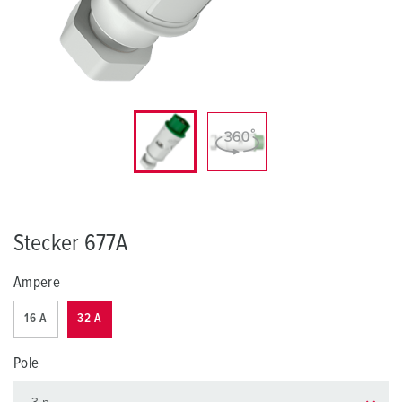
Stecker 677A
Ampere
16 A
32 A
Pole