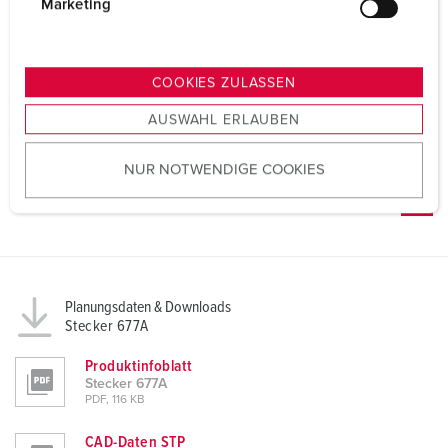
g
Marketing
u
n
g
COOKIES ZULASSEN
s
AUSWAHL ERLAUBEN
a
u
NUR NOTWENDIGE COOKIES
s
w
a
h
l
Planungsdaten & Downloads
Stecker 677A
Produktinfoblatt
Stecker 677A
PDF, 116 KB
CAD-Daten STP