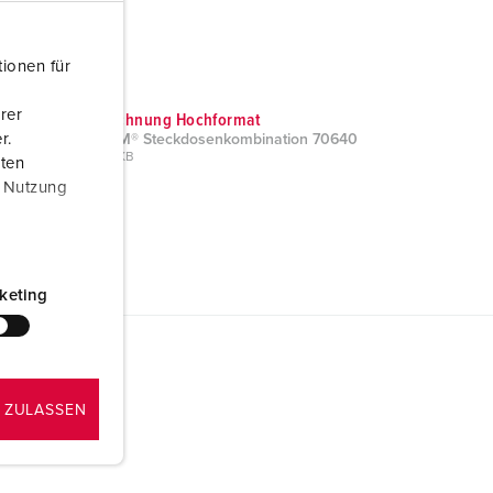
ionen für
rer
Maßzeichnung Hochformat
r.
EverGUM® Steckdosenkombination 70640
PNG, 33 KB
aten
r Nutzung
keting
 ZULASSEN