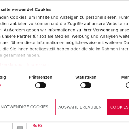
seite verwendet Cookies
den Cookies, um Inhalte und Anzeigen zu personalisieren, Funkt
dien anbieten zu können und die Zugriffe auf unsere Website zu
en. Außerdem geben wir Informationen zu Ihrer Verwendung unse
Montageanleitung / Betriebsanleitung
 unsere Partner für soziale Medien, Werbung und Analysen weite
EverGUM® Steckdosenkombination 70640
PDF, 2 MB
tner führen diese Informationen möglicherweise mit weiteren D
die Sie ihnen bereitgestellt haben oder die sie im Rahmen Ihre
te gesammelt haben.
tzerklärung
Impressum
dig
Präferenzen
Statistiken
Mar
 NOTWENDIGE COOKIES
AUSWAHL ERLAUBEN
COOKIES
RoHS