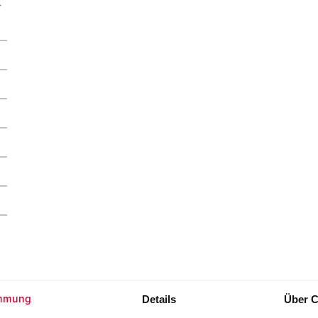
r
Details
Über C
mmung