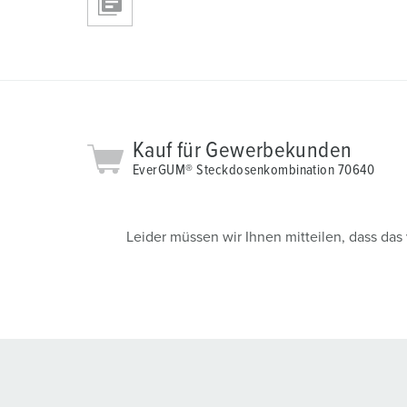
u
n
g
s
a
u
s
Kauf für Gewerbekunden
w
EverGUM® Steckdosenkombination 70640
a
h
l
Leider müssen wir Ihnen mitteilen, dass da