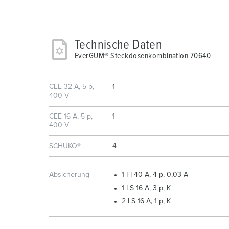
Technische Daten
EverGUM® Steckdosenkombination 70640
CEE 32 A, 5 p,
1
400 V
CEE 16 A, 5 p,
1
400 V
SCHUKO®
4
Absicherung
1 FI 40 A, 4 p, 0,03 A
1 LS 16 A, 3 p, K
2 LS 16 A, 1 p, K