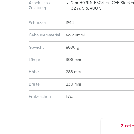
Anschluss /
2 m H07RN-F5G4 mit CEE-Stecke
Zuleitung
32 A, 5 p, 400 V
Schutzart
IP44
Gehäusematerial
Vollgummi
Gewicht
8630 g
Länge
306 mm
Höhe
288 mm
Breite
230 mm
Prüfzeichen
EAC
Zusti