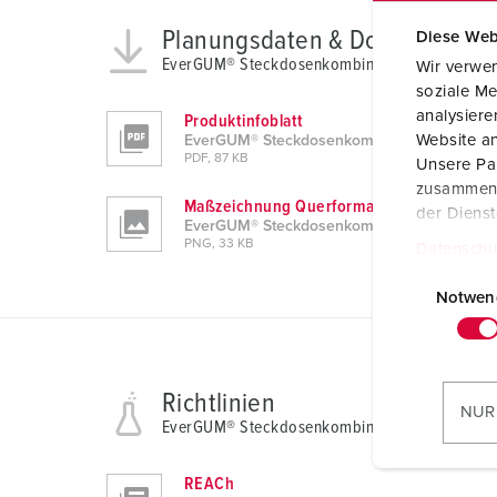
Planungsdaten & Downloads
Diese Web
EverGUM® Steckdosenkombination 70640
Wir verwen
soziale Me
analysier
Produktinfoblatt
Website an
EverGUM® Steckdosenkombination 70640
PDF, 87 KB
Unsere Par
zusammen, 
Maßzeichnung Querformat
der Diens
EverGUM® Steckdosenkombination 70640
PNG, 33 KB
Datenschu
E
i
Notwen
n
w
i
Richtlinien
l
NUR
EverGUM® Steckdosenkombination 70640
l
i
REACh
g