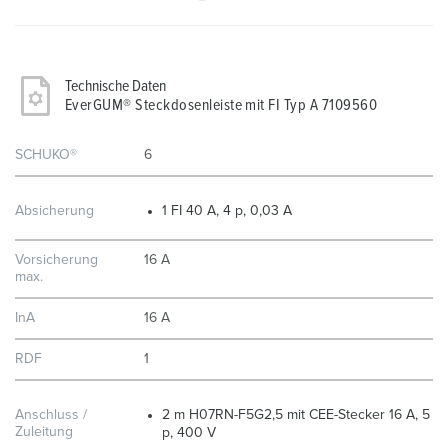
Technische Daten
EverGUM® Steckdosenleiste mit FI Typ A 7109560
SCHUKO®
6
Absicherung
1 FI 40 A, 4 p, 0,03 A
Vorsicherung
16 A
max.
InA
16 A
RDF
1
Anschluss /
2 m H07RN-F5G2,5 mit CEE-Stecker 16 A, 5
Zuleitung
p, 400 V