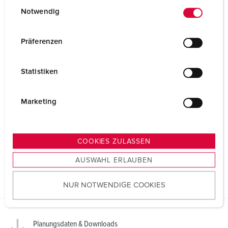
E
Datenschutzerklärung
Impressum
Notwendig
i
n
w
Präferenzen
i
l
Statistiken
l
i
g
Marketing
u
n
g
COOKIES ZULASSEN
s
AUSWAHL ERLAUBEN
a
u
NUR NOTWENDIGE COOKIES
s
w
a
h
Planungsdaten & Downloads