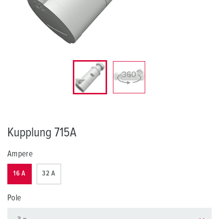
Kupplung 715A
Ampere
16 A
32 A
Pole