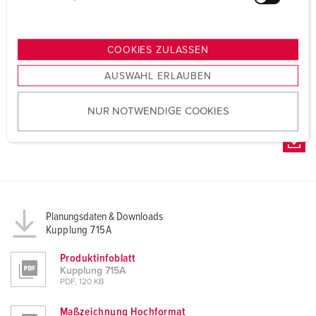
u
n
g
COOKIES ZULASSEN
s
AUSWAHL ERLAUBEN
a
u
NUR NOTWENDIGE COOKIES
s
w
a
h
l
Planungsdaten & Downloads
Kupplung 715A
Produktinfoblatt
Kupplung 715A
PDF, 120 KB
Maßzeichnung Hochformat