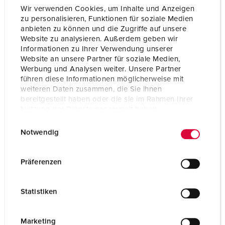
Gewicht
227 g
Wir verwenden Cookies, um Inhalte und Anzeigen
zu personalisieren, Funktionen für soziale Medien
Prüfzeichen
EAC
anbieten zu können und die Zugriffe auf unsere
CQC
Website zu analysieren. Außerdem geben wir
Informationen zu Ihrer Verwendung unserer
Website an unsere Partner für soziale Medien,
Werbung und Analysen weiter. Unsere Partner
führen diese Informationen möglicherweise mit
weiteren Daten zusammen, die Sie ihnen
bereitgestellt haben oder die sie im Rahmen Ihrer
Nutzung der Dienste gesammelt haben.
E
Datenschutzerklärung
Impressum
Notwendig
i
n
w
Präferenzen
i
l
Statistiken
l
i
g
Marketing