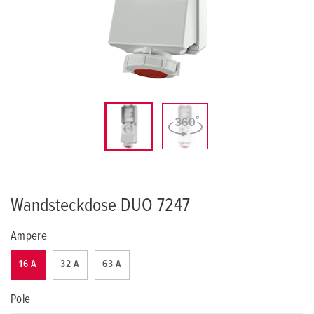
Wandsteckdose DUO 7247
Ampere
16 A
32 A
63 A
Pole