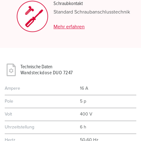
Schraubkontakt
Standard Schraubanschlusstechnik
Mehr erfahren
Technische Daten
Wandsteckdose DUO 7247
Ampere
16 A
Pole
5 p
Volt
400 V
Uhrzeitstellung
6 h
Hertz
50-60 Hz