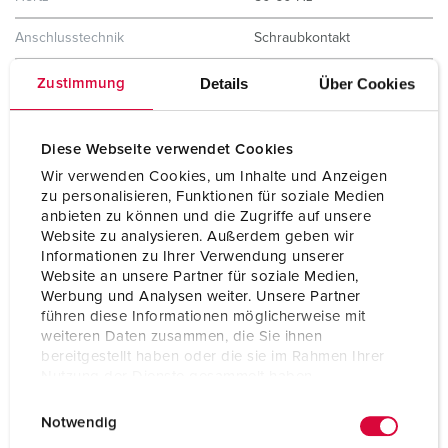
Anschlusstechnik
Schraubkontakt
Kontakt
standard
Details
Über Cookies
Zustimmung
Schutzart
IP67
Diese Webseite verwendet Cookies
Gehäusematerial
Kunststoff
Wir verwenden Cookies, um Inhalte und Anzeigen
zu personalisieren, Funktionen für soziale Medien
Gewicht
2353 g
anbieten zu können und die Zugriffe auf unsere
Website zu analysieren. Außerdem geben wir
Prüfzeichen
EAC
Informationen zu Ihrer Verwendung unserer
Website an unsere Partner für soziale Medien,
Werbung und Analysen weiter. Unsere Partner
führen diese Informationen möglicherweise mit
weiteren Daten zusammen, die Sie ihnen
bereitgestellt haben oder die sie im Rahmen Ihrer
Nutzung der Dienste gesammelt haben.
E
Datenschutzerklärung
Impressum
Notwendig
i