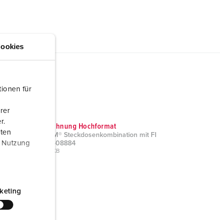
ookies
ionen für
rer
r.
Maßzeichnung Hochformat
aten
EverGUM® Steckdosenkombination mit FI
r Nutzung
Typ A 7408884
PNG, 33 KB
keting