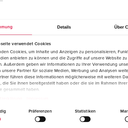
Details
Über C
mmung
seite verwendet Cookies
den Cookies, um Inhalte und Anzeigen zu personalisieren, Funkt
dien anbieten zu können und die Zugriffe auf unsere Website zu
A 7408884
en. Außerdem geben wir Informationen zu Ihrer Verwendung unse
 unsere Partner für soziale Medien, Werbung und Analysen weite
Montageanleitung / Betriebsanleitung
tner führen diese Informationen möglicherweise mit weiteren D
EverGUM® Steckdosenkombination mit FI
die Sie ihnen bereitgestellt haben oder die sie im Rahmen Ihre
Typ A 7408884
PDF, 2 MB
te gesammelt haben.
tzerklärung
Impressum
dig
Präferenzen
Statistiken
Mar