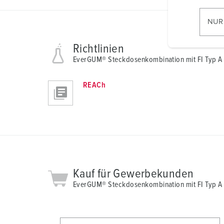
i
l
NUR
l
i
Richtlinien
g
EverGUM® Steckdosenkombination mit FI Typ 
u
n
REACh
g
s
a
u
s
w
a
Kauf für Gewerbekunden
h
EverGUM® Steckdosenkombination mit FI Typ 
l