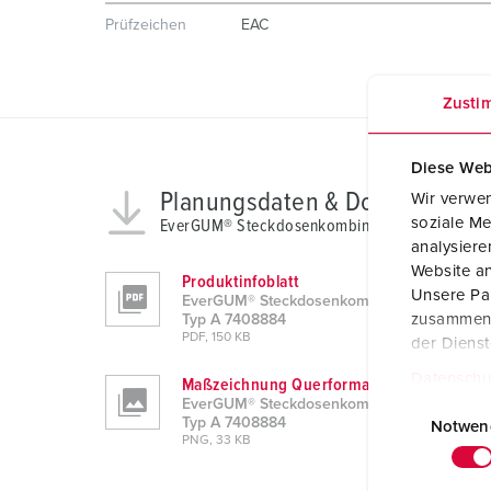
Prüfzeichen
EAC
Zusti
Diese Web
Planungsdaten & Downloads
Wir verwen
soziale Me
EverGUM® Steckdosenkombination mit FI Typ 
analysier
Website an
Produktinfoblatt
Unsere Par
EverGUM® Steckdosenkombination mit FI
zusammen, 
Typ A 7408884
PDF, 150 KB
der Diens
Datenschu
Maßzeichnung Querformat
E
EverGUM® Steckdosenkombination mit FI
Typ A 7408884
i
Notwen
PNG, 33 KB
n
w