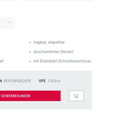
euerwehr und Katastrophenschutz
lossar
ür Kühlcontainer
ideos
amping
kte
M
i
tragbar, stapelbar
eranstaltungstechnik
anscharnierter Deckel
et
mit Edelstahl-Schnellverschluss
N
4015394262015
VPE
1 Stück
R GEWERBEKUNDEN