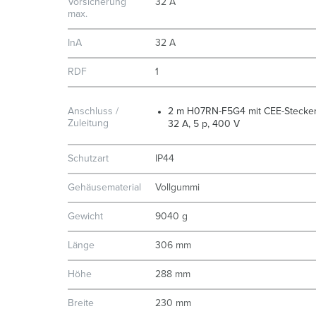
Vorsicherung
32 A
max.
InA
32 A
RDF
1
Anschluss /
2 m H07RN-F5G4 mit CEE-Stecke
Zuleitung
32 A, 5 p, 400 V
Schutzart
IP44
Gehäusematerial
Vollgummi
Gewicht
9040 g
Länge
306 mm
Höhe
288 mm
Breite
230 mm