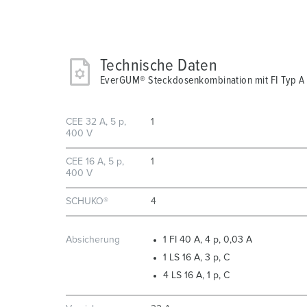
Technische Daten
EverGUM® Steckdosenkombination mit FI Typ 
CEE 32 A, 5 p,
1
400 V
CEE 16 A, 5 p,
1
400 V
SCHUKO®
4
Absicherung
1 FI 40 A, 4 p, 0,03 A
1 LS 16 A, 3 p, C
4 LS 16 A, 1 p, C