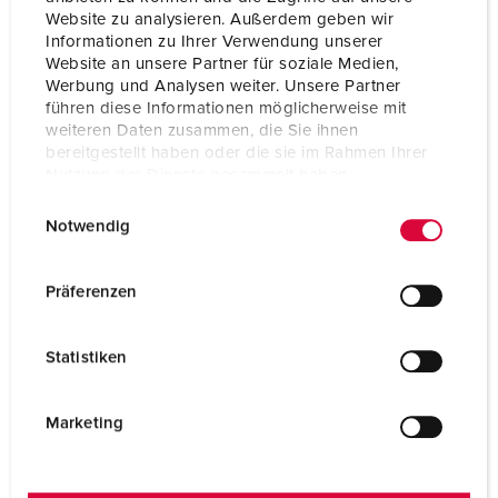
Website zu analysieren. Außerdem geben wir
Volt
500 V
Informationen zu Ihrer Verwendung unserer
Website an unsere Partner für soziale Medien,
Uhrzeitstellung
7 h
Werbung und Analysen weiter. Unsere Partner
führen diese Informationen möglicherweise mit
Hertz
50-60 Hz
weiteren Daten zusammen, die Sie ihnen
bereitgestellt haben oder die sie im Rahmen Ihrer
Anschlusstechnik
Schraubkontakt
Nutzung der Dienste gesammelt haben.
E
Datenschutzerklärung
Impressum
Kontakt
standard
Notwendig
i
Schutzart
IP64
n
w
Präferenzen
Gewicht
11520 g
i
l
Statistiken
l
i
g
Marketing
u
n