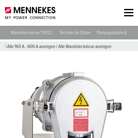
Wandsteckdose 75022
Technische Daten
Planungsdaten & Down
Alle 160 A - 600 A anzeigen
/
Alle Wandsteckdose anzeigen