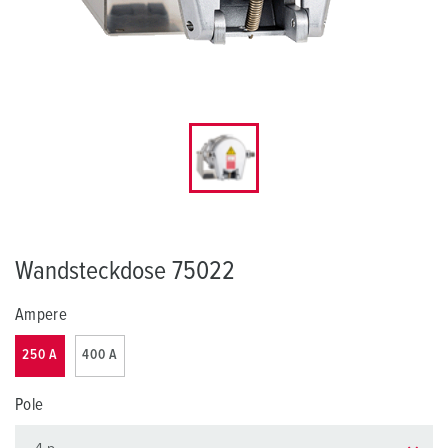
Wandsteckdose 75022
Ampere
250 A
400 A
Pole