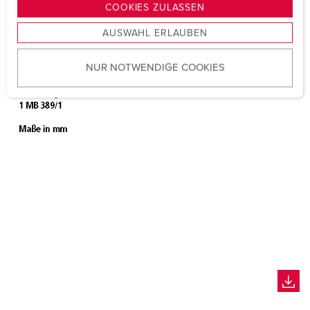
g
COOKIES ZULASSEN
s
AUSWAHL ERLAUBEN
a
u
NUR NOTWENDIGE COOKIES
s
w
a
h
l