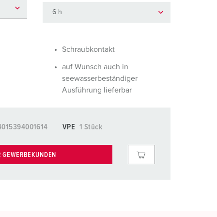
euerwehr und Katastrophenschutz
lossar
ür Kühlcontainer
ideos
amping
Schraubkontakt
auf Wunsch auch in
kte
M
seewasserbeständiger
eranstaltungstechnik
Ausführung lieferbar
4015394001614
VPE
1 Stück
R GEWERBEKUNDEN