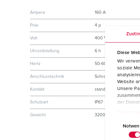
Ampere
160 A
Pole
4 p
Zusti
Volt
400 V
Uhrzeitstellung
6 h
Diese Web
Wir verwen
Hertz
50-60 Hz
soziale Me
analysier
Anschlusstechnik
Schraubkontakt
Website an
Unsere Par
Kontakt
standard
zusammen, 
Schutzart
IP67
der Diens
Datenschu
Gewicht
3200 g
E
i
Notwen
n