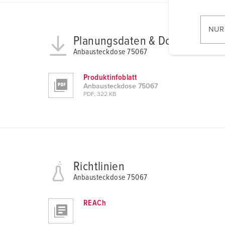
w
i
l
NUR
l
Planungsdaten & Downloads
i
Anbausteckdose 75067
g
u
Produktinfoblatt
n
Anbausteckdose 75067
PDF, 322 KB
g
s
a
u
s
w
Richtlinien
a
Anbausteckdose 75067
h
l
REACh