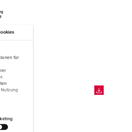
ookies
ionen für
rer
r.
aten
r Nutzung
keting